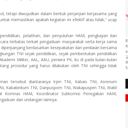
bol, tetapi diwujudkan dalam bentuk perjanjian kerjasama yang
 untuk memastikan apakah kegiatan ini efektif atau tidak,” ucap
ndidikan, pelatihan, dan penyuluhan HAM, pengkajian dan
8
ecara terbatas terkait pengaduan masyarakat serta kerja sama
K
pat diperpanjang berdasarkan kesepakatan dan penilaian bersama
s
lingkungan TNI sejak pendidikan, sejak pembentukan pendidikan

kademi Militer, AAL, AAU, perwira PK, itu di pada bulan-bulan
R
ang prosedur yang harus dilakukan oleh TNI sehingga tidak
5
an tersebut diantaranya Irjen TNI, Kabais TNI, Asrenum
 TNI, Kababinkum TNI, Danpuspom TNI, Wakapuspen TNI, Wakil
nal Komnas HAM, Koordinator Subkomisi Penegakan HAM,
ngaduan dan undangan lainnya.