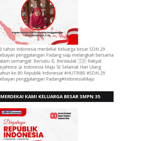
0 tahun Indonesia merdeka! Keluarga besar SDN 29
ebayan penggalangan Padang siap melangkah bersama
alam semangat: Bersatu 💪 Berdaulat 🇮🇩 Rakyat
ejahtera 🤝 Indonesia Maju 🚀 Selamat Hari Ulang
ahun ke-80 Republik Indonesia! #HUTRI80 #SDN 29
ebayan penggalangan Padang#IndonesiaMaju
MERDEKA! KAMI KELUARGA BESAR SMPN 35
PADANG, MENGUCAPKAN HUT RI KE - 80