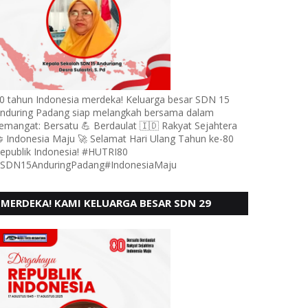
0 tahun Indonesia merdeka! Keluarga besar SDN 15
nduring Padang siap melangkah bersama dalam
emangat: Bersatu 💪 Berdaulat 🇮🇩 Rakyat Sejahtera
 Indonesia Maju 🚀 Selamat Hari Ulang Tahun ke-80
epublik Indonesia! #HUTRI80
SDN15AnduringPadang#IndonesiaMaju
MERDEKA! KAMI KELUARGA BESAR SDN 29
PEBAYAN PENGGALANGAN PADANG,
MENGUCAPKAN HUT RI KE - 80