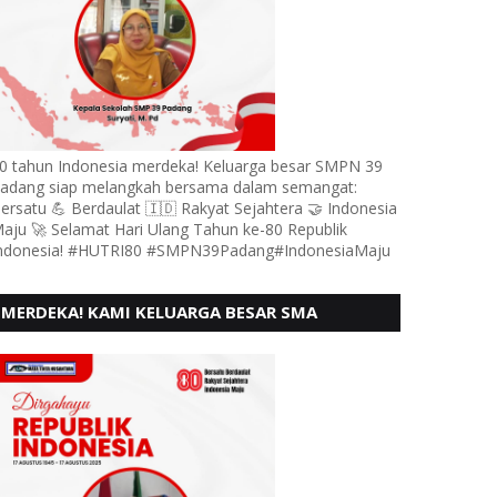
0 tahun Indonesia merdeka! Keluarga besar SMPN 39
adang siap melangkah bersama dalam semangat:
ersatu 💪 Berdaulat 🇮🇩 Rakyat Sejahtera 🤝 Indonesia
aju 🚀 Selamat Hari Ulang Tahun ke-80 Republik
ndonesia! #HUTRI80 #SMPN39Padang#IndonesiaMaju
MERDEKA! KAMI KELUARGA BESAR SMA
KARTIKA 1-5 PADANG, MENGUCAPKAN HUT RI
KE - 80, MOTO" BERSATU BERD