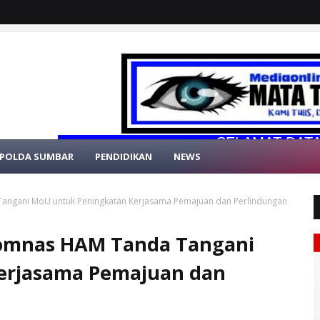
SELAMAT DATANG DI 
POLDA SUMBAR
PENDIDIKAN
NEWS
angani MoU untuk Peningkatan Kerjasama Pemajuan dan Perlindungan
Komnas HAM Tanda Tangani
erjasama Pemajuan dan