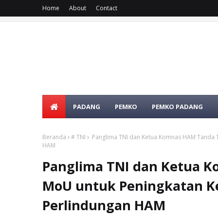
Home
About
Contact
PADANG
PEMKO
PEMKO PADANG
Beranda
# TNI
Panglima TNI dan Ketua Komnas HAM Tanda T
HAM
Panglima TNI dan Ketua 
MoU untuk Peningkatan K
Perlindungan HAM