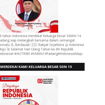
0 tahun Indonesia merdeka! Keluarga besar SMAN 14
adang siap melangkah bersama dalam semangat:
ersatu 💪 Berdaulat 🇮🇩 Rakyat Sejahtera 🤝 Indonesia
aju 🚀 Selamat Hari Ulang Tahun ke-80 Republik
ndonesia! #HUTRI80 #SMAN14Padang#IndonesiaMaju
MERDEKA! KAMI KELUARGA BESAR SDN 15
ANDURING PADANG, MENGUCAPKAN HUT RI KE
- 80