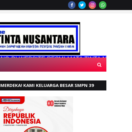
WEBSITE RESMI MATA TINTA NUSANTARA
MERDEKA! KAMI KELUARGA BESAR SMPN 39
PADANG, MENGUCAPKAN HUT RI KE - 80,