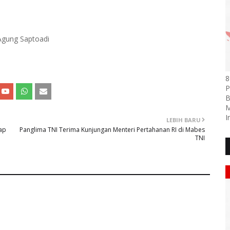
 Agung Saptoadi
8
P
B
M
I
LEBIH BARU
ap
Panglima TNI Terima Kunjungan Menteri Pertahanan RI di Mabes
TNI