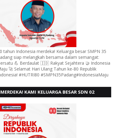
0 tahun Indonesia merdeka! Keluarga besar SMPN 35
adang siap melangkah bersama dalam semangat:
ersatu 💪 Berdaulat 🇮🇩 Rakyat Sejahtera 🤝 Indonesia
aju 🚀 Selamat Hari Ulang Tahun ke-80 Republik
ndonesia! #HUTRI80 #SMPN35Padang#IndonesiaMaju
MERDEKA! KAMI KELUARGA BESAR SDN 02
LUBUK BUAYA KOTO TANGGAH PADANG,
MENGUCAPKAN HUT RI KE - 80,