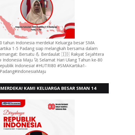
0 tahun Indonesia merdeka! Keluarga besar SMA
artika 1-5 Padang siap melangkah bersama dalam
emangat: Bersatu 💪 Berdaulat 🇮🇩 Rakyat Sejahtera
 Indonesia Maju 🚀 Selamat Hari Ulang Tahun ke-80
epublik Indonesia! #HUTRI80 #SMAKartika1-
Padang#IndonesiaMaju
MERDEKA! KAMI KELUARGA BESAR SMAN 14
PADANG, MENGUCAPKAN HUT RI KE - 80,