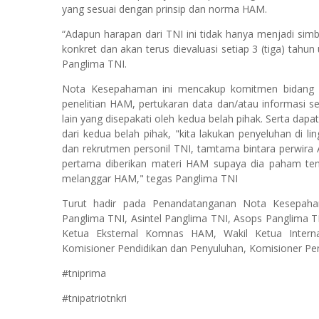
yang sesuai dengan prinsip dan norma HAM.
“Adapun harapan dari TNI ini tidak hanya menjadi sim
konkret dan akan terus dievaluasi setiap 3 (tiga) tahun
Panglima TNI.
Nota Kesepahaman ini mencakup komitmen bidang pe
penelitian HAM, pertukaran data dan/atau informasi s
lain yang disepakati oleh kedua belah pihak. Serta da
dari kedua belah pihak, "kita lakukan penyeluhan di 
dan rekrutmen personil TNI, tamtama bintara perwira A
pertama diberikan materi HAM supaya dia paham tent
melanggar HAM," tegas Panglima TNI
Turut hadir pada Penandatanganan Nota Kesepaham
Panglima TNI, Asintel Panglima TNI, Asops Panglima
Ketua Eksternal Komnas HAM, Wakil Ketua Inter
Komisioner Pendidikan dan Penyuluhan, Komisioner Pe
#tniprima
#tnipatriotnkri