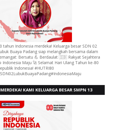
0 tahun Indonesia merdeka! Keluarga besar SDN 02
ubuk Buaya Padang siap melangkah bersama dalam
emangat: Bersatu 💪 Berdaulat 🇮🇩 Rakyat Sejahtera
 Indonesia Maju 🚀 Selamat Hari Ulang Tahun ke-80
epublik Indonesia! #HUTRI80
SDN02LubukBuayaPadang#IndonesiaMaju
MERDEKA! KAMI KELUARGA BESAR SMPN 13
PADANG, MENGUCAPKAN HUT RI KE - 80