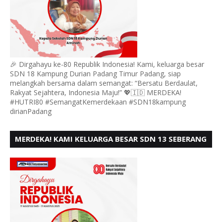
🎉 Dirgahayu ke-80 Republik Indonesia! Kami, keluarga besar
SDN 18 Kampung Durian Padang Timur Padang, siap
melangkah bersama dalam semangat: “Bersatu Berdaulat,
Rakyat Sejahtera, Indonesia Maju!” 💖🇮🇩 MERDEKA!
#HUTRI80 #SemangatKemerdekaan #SDN18kampung
dirianPadang
MERDEKA! KAMI KELUARGA BESAR SDN 13 SEBERANG
PADANG UTARA MENGUCAPKAN HUT RI KE - 80,