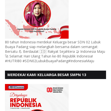
80 tahun Indonesia merdeka! Keluarga besar SDN 02 Lubuk
Buaya Padang siap melangkah bersama dalam semangat:
Bersatu 💪 Berdaulat 🇮🇩 Rakyat Sejahtera 🤝 Indonesia Maju
🚀 Selamat Hari Ulang Tahun ke-80 Republik Indonesia!
#HUTRI80 #SDN02LubukBuayaPadang#IndonesiaMaju
MERDEKA! KAMI KELUARGA BESAR SMPN 13
PADANG, MENGUCAPKAN HUT RI KE - 80