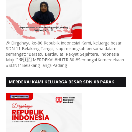
🎉 Dirgahayu ke-80 Republik Indonesia! Kami, keluarga besar
SDN 11 Belakang Tangsi, siap melangkah bersama dalam
semangat: “Bersatu Berdaulat, Rakyat Sejahtera, Indonesia
Maju!” 💖🇮🇩 MERDEKA! #HUTRI80 #SemangatKemerdekaan
#SDN11BelakangTangsiPadang
MERDEKA! KAMI KELUARGA BESAR SDN 08 PARAK
GADANG BARAT PADANG MENGUCAPKAN HUT RI KE
- 80,