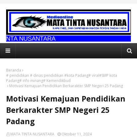
NTARA
Beranda
# pendidikan # dinas pendidikan #kota Padang# viral#SMP kota
Padang# info minang# Kemendikbud
Motivasi Kemajuan Pendidikan Berkarakter SMP Negeri 25 Padang
Motivasi Kemajuan Pendidikan
Berkarakter SMP Negeri 25
Padang
MATA TINTA NUSANTARA
Oktober 11, 2024