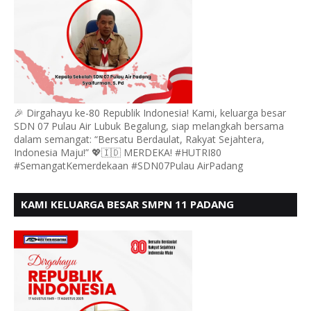
🎉 Dirgahayu ke-80 Republik Indonesia! Kami, keluarga besar
SDN 07 Pulau Air Lubuk Begalung, siap melangkah bersama
dalam semangat: “Bersatu Berdaulat, Rakyat Sejahtera,
Indonesia Maju!” 💖🇮🇩 MERDEKA! #HUTRI80
#SemangatKemerdekaan #SDN07Pulau AirPadang
KAMI KELUARGA BESAR SMPN 11 PADANG
MENGUCAPKAN HUT RI KE - 80, MOTO" BERSATU
BERDAULAT