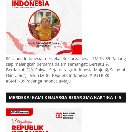
80 tahun Indonesia merdeka! Keluarga besar SMPN 39 Padang
siap melangkah bersama dalam semangat: Bersatu 💪
Berdaulat 🇮🇩 Rakyat Sejahtera 🤝 Indonesia Maju 🚀 Selamat
Hari Ulang Tahun ke-80 Republik Indonesia! #HUTRI80
#SMPN39Padang#IndonesiaMaju
MERDEKA! KAMI KELUARGA BESAR SMA KARTIKA 1-5
PADANG, MENGUCAPKAN HUT RI KE - 80, MOTO"
BERSATU BERD