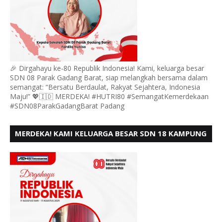
🎉 Dirgahayu ke-80 Republik Indonesia! Kami, keluarga besar
SDN 08 Parak Gadang Barat, siap melangkah bersama dalam
semangat: “Bersatu Berdaulat, Rakyat Sejahtera, Indonesia
Maju!” 💖🇮🇩 MERDEKA! #HUTRI80 #SemangatKemerdekaan
#SDN08ParakGadangBarat Padang
MERDEKA! KAMI KELUARGA BESAR SDN 18 KAMPUNG
DURIAN MENGUCAPKAN HUT RI KE - 80,