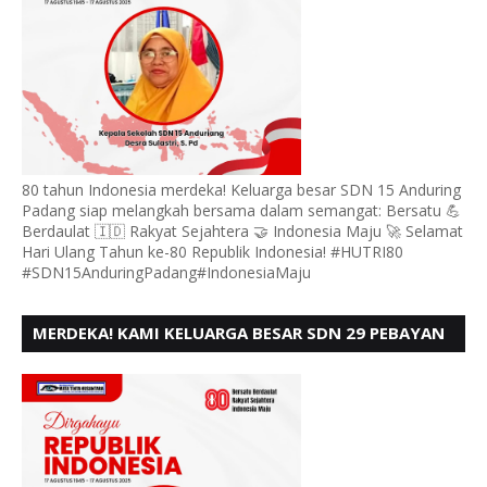
80 tahun Indonesia merdeka! Keluarga besar SDN 15 Anduring
Padang siap melangkah bersama dalam semangat: Bersatu 💪
Berdaulat 🇮🇩 Rakyat Sejahtera 🤝 Indonesia Maju 🚀 Selamat
Hari Ulang Tahun ke-80 Republik Indonesia! #HUTRI80
#SDN15AnduringPadang#IndonesiaMaju
MERDEKA! KAMI KELUARGA BESAR SDN 29 PEBAYAN
PENGGALANGAN PADANG, MENGUCAPKAN HUT RI
KE - 80