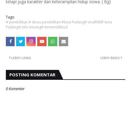
tetapi juga karakter dan keterampilan hidup siswa. ( Bg)
Tags:
# pendidikan # dinas pendidikan #kota Padang# viral#SMP kota
Padang# info minang# Kemendikbud
LEBIH LAMA
LEBIH BARU
POSTING KOMENTAR
0 Komentar