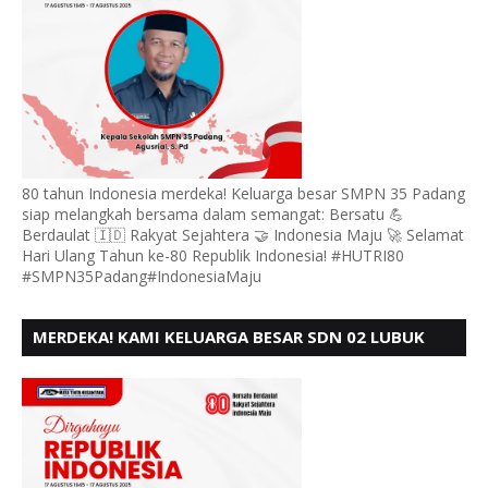
80 tahun Indonesia merdeka! Keluarga besar SMPN 35 Padang
siap melangkah bersama dalam semangat: Bersatu 💪
Berdaulat 🇮🇩 Rakyat Sejahtera 🤝 Indonesia Maju 🚀 Selamat
Hari Ulang Tahun ke-80 Republik Indonesia! #HUTRI80
#SMPN35Padang#IndonesiaMaju
MERDEKA! KAMI KELUARGA BESAR SDN 02 LUBUK
BUAYA KOTO TANGGAH PADANG, MENGUCAPKAN
HUT RI KE - 80,