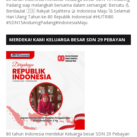
Padang siap melangkah bersama dalam semangat: Bersatu 💪
Berdaulat 🇮🇩 Rakyat Sejahtera 🤝 Indonesia Maju 🚀 Selamat
Hari Ulang Tahun ke-80 Republik Indonesia! #HUTRI80
#SDN15AnduringPadang#IndonesiaMaju
MERDEKA! KAMI KELUARGA BESAR SDN 29 PEBAYAN
PENGGALANGAN PADANG, MENGUCAPKAN HUT RI
KE - 80
80 tahun Indonesia merdeka! Keluarga besar SDN 29 Pebayan