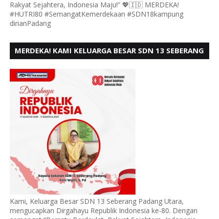
Rakyat Sejahtera, Indonesia Maju!” 💖🇮🇩 MERDEKA!
#HUTRI80 #SemangatKemerdekaan #SDN18kampung
dirianPadang
MERDEKA! KAMI KELUARGA BESAR SDN 13 SEBERANG
PADANG UTARA MENGUCAPKAN HUT RI KE - 80,
Kami, Keluarga Besar SDN 13 Seberang Padang Utara,
mengucapkan Dirgahayu Republik Indonesia ke-80. Dengan