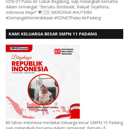
SDN 07 Pulau Air Lubuk Begalung, siap melangkah bersama
dalam semangat: “Bersatu Berdaulat, Rakyat Sejahtera,
Indonesia Maju!” 💖🇮🇩 MERDEKA! #HUTRI80
#SemangatKemerdekaan #SDN07Pulau AirPadang
KAMI KELUARGA BESAR SMPN 11 PADANG
MENGUCAPKAN HUT RI KE - 80, MOTO" BERSATU
BERDAULAT
80 tahun Indonesia merdeka! Keluarga besar SMPN 15 Padang
siap melangkah bersama dalam semangat: Bersatu 💪