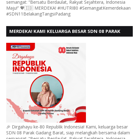
semangat: “Bersatu Berdaulat, Rakyat Sejahtera, Indonesia
Maju!” 💖🇮🇩 MERDEKA! #HUTRI80 #SemangatKemerdekaan
#SDN11BelakangTangsiPadang
MERDEKA! KAMI KELUARGA BESAR SDN 08 PARAK
GADANG BARAT PADANG MENGUCAPKAN HUT RI KE
- 80,
🎉 Dirgahayu ke-80 Republik Indonesia! Kami, keluarga besar
SDN 08 Parak Gadang Barat, siap melangkah bersama dalam
semangat: “Bersatu Berdaulat, Rakyat Sejahtera, Indonesia