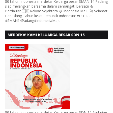
80 tahun Indonesia merdeka! Keluarga besar SMAN 14 Padang
siap melangkah bersama dalam semangat: Bersatu 💪
Berdaulat 🇮🇩 Rakyat Sejahtera 🤝 Indonesia Maju 🚀 Selamat
Hari Ulang Tahun ke-80 Republik Indonesia! #HUTRI80
#SMAN14Padang#IndonesiaMaju
MERDEKA! KAMI KELUARGA BESAR SDN 15
ANDURING PADANG, MENGUCAPKAN HUT RI KE - 80
80 tahun Indonesia merdeka! Keluarga besar SDN 15 Anduring