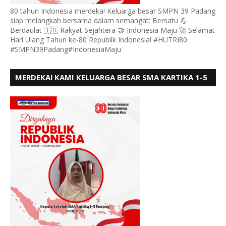
80 tahun Indonesia merdeka! Keluarga besar SMPN 39 Padang
siap melangkah bersama dalam semangat: Bersatu 💪
Berdaulat 🇮🇩 Rakyat Sejahtera 🤝 Indonesia Maju 🚀 Selamat
Hari Ulang Tahun ke-80 Republik Indonesia! #HUTRI80
#SMPN39Padang#IndonesiaMaju
MERDEKA! KAMI KELUARGA BESAR SMA KARTIKA 1-5
PADANG, MENGUCAPKAN HUT RI KE - 80, MOTO"
BERSATU BERD