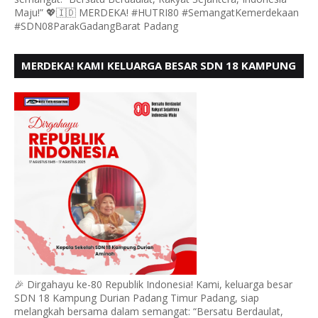
Maju!” 💖🇮🇩 MERDEKA! #HUTRI80 #SemangatKemerdekaan
#SDN08ParakGadangBarat Padang
MERDEKA! KAMI KELUARGA BESAR SDN 18 KAMPUNG
DURIAN MENGUCAPKAN HUT RI KE - 80,
🎉 Dirgahayu ke-80 Republik Indonesia! Kami, keluarga besar
SDN 18 Kampung Durian Padang Timur Padang, siap
melangkah bersama dalam semangat: “Bersatu Berdaulat,