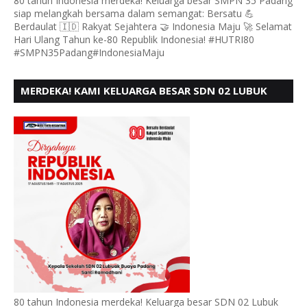
80 tahun Indonesia merdeka! Keluarga besar SMPN 35 Padang
siap melangkah bersama dalam semangat: Bersatu 💪
Berdaulat 🇮🇩 Rakyat Sejahtera 🤝 Indonesia Maju 🚀 Selamat
Hari Ulang Tahun ke-80 Republik Indonesia! #HUTRI80
#SMPN35Padang#IndonesiaMaju
MERDEKA! KAMI KELUARGA BESAR SDN 02 LUBUK
BUAYA KOTO TANGGAH PADANG, MENGUCAPKAN
HUT RI KE - 80,
80 tahun Indonesia merdeka! Keluarga besar SDN 02 Lubuk