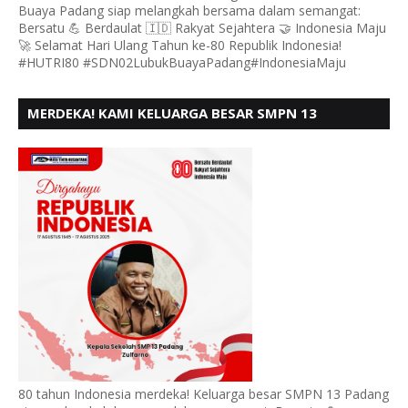
Buaya Padang siap melangkah bersama dalam semangat:
Bersatu 💪 Berdaulat 🇮🇩 Rakyat Sejahtera 🤝 Indonesia Maju
🚀 Selamat Hari Ulang Tahun ke-80 Republik Indonesia!
#HUTRI80 #SDN02LubukBuayaPadang#IndonesiaMaju
MERDEKA! KAMI KELUARGA BESAR SMPN 13
PADANG, MENGUCAPKAN HUT RI KE - 80
80 tahun Indonesia merdeka! Keluarga besar SMPN 13 Padang