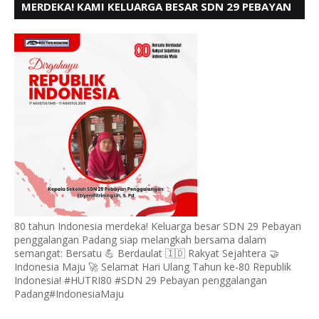
MERDEKA! KAMI KELUARGA BESAR SDN 29 PEBAYAN
PENGGALANGAN PADANG, MENGUCAPKAN HUT RI
KE - 80
80 tahun Indonesia merdeka! Keluarga besar SDN 29 Pebayan
penggalangan Padang siap melangkah bersama dalam
semangat: Bersatu 💪 Berdaulat 🇮🇩 Rakyat Sejahtera 🤝
Indonesia Maju 🚀 Selamat Hari Ulang Tahun ke-80 Republik
Indonesia! #HUTRI80 #SDN 29 Pebayan penggalangan
Padang#IndonesiaMaju