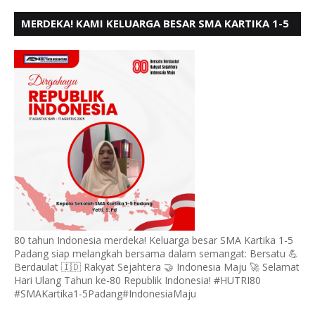
MERDEKA! KAMI KELUARGA BESAR SMA KARTIKA 1-5
PADANG, MENGUCAPKAN HUT RI KE - 80, MOTO"
BERSATU BERD
80 tahun Indonesia merdeka! Keluarga besar SMA Kartika 1-5
Padang siap melangkah bersama dalam semangat: Bersatu 💪
Berdaulat 🇮🇩 Rakyat Sejahtera 🤝 Indonesia Maju 🚀 Selamat
Hari Ulang Tahun ke-80 Republik Indonesia! #HUTRI80
#SMAKartika1-5Padang#IndonesiaMaju