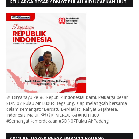
KELUARGA BESAR SDN 07 PULAU AIR UCAPKAN HUT
RI KE 80
🎉 Dirgahayu ke-80 Republik Indonesia! Kami, keluarga besar
SDN 07 Pulau Air Lubuk Begalung, siap melangkah bersama
dalam semangat: “Bersatu Berdaulat, Rakyat Sejahtera,
Indonesia Maju!” 💖🇮🇩 MERDEKA! #HUTRI80
#SemangatKemerdekaan #SDN07Pulau AirPadang
KAMI KELUARGA BESAR SMPN 11 PADANG