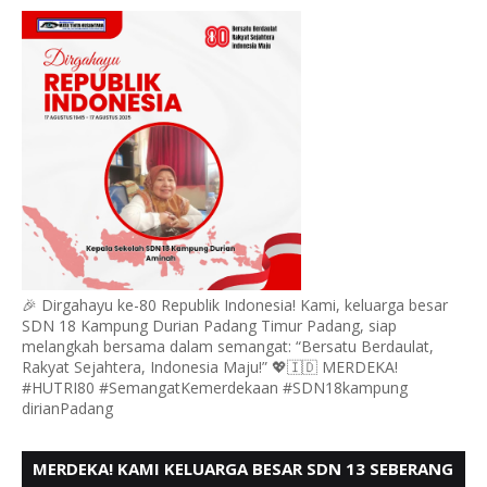
DURIAN MENGUCAPKAN HUT RI KE - 80,
🎉 Dirgahayu ke-80 Republik Indonesia! Kami, keluarga besar
SDN 18 Kampung Durian Padang Timur Padang, siap
melangkah bersama dalam semangat: “Bersatu Berdaulat,
Rakyat Sejahtera, Indonesia Maju!” 💖🇮🇩 MERDEKA!
#HUTRI80 #SemangatKemerdekaan #SDN18kampung
dirianPadang
MERDEKA! KAMI KELUARGA BESAR SDN 13 SEBERANG