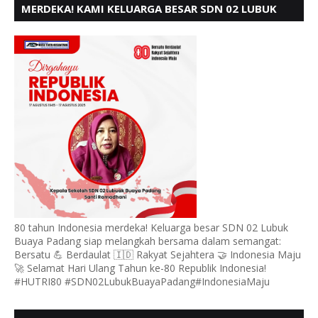
MERDEKA! KAMI KELUARGA BESAR SDN 02 LUBUK
BUAYA KOTO TANGGAH PADANG, MENGUCAPKAN
HUT RI KE - 80,
80 tahun Indonesia merdeka! Keluarga besar SDN 02 Lubuk
Buaya Padang siap melangkah bersama dalam semangat:
Bersatu 💪 Berdaulat 🇮🇩 Rakyat Sejahtera 🤝 Indonesia Maju
🚀 Selamat Hari Ulang Tahun ke-80 Republik Indonesia!
#HUTRI80 #SDN02LubukBuayaPadang#IndonesiaMaju