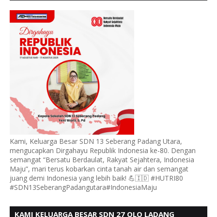
PADANG UTARA MENGUCAPKAN HUT RI KE - 80,
Kami, Keluarga Besar SDN 13 Seberang Padang Utara,
mengucapkan Dirgahayu Republik Indonesia ke-80. Dengan
semangat “Bersatu Berdaulat, Rakyat Sejahtera, Indonesia
Maju”, mari terus kobarkan cinta tanah air dan semangat
juang demi Indonesia yang lebih baik! 💪🇮🇩 #HUTRI80
#SDN13SeberangPadangutara#IndonesiaMaju
KAMI KELUARGA BESAR SDN 27 OLO LADANG