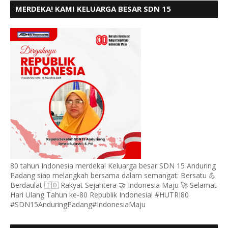
MERDEKA! KAMI KELUARGA BESAR SDN 15
ANDURING PADANG, MENGUCAPKAN HUT RI KE - 80
80 tahun Indonesia merdeka! Keluarga besar SDN 15 Anduring
Padang siap melangkah bersama dalam semangat: Bersatu 💪
Berdaulat 🇮🇩 Rakyat Sejahtera 🤝 Indonesia Maju 🚀 Selamat
Hari Ulang Tahun ke-80 Republik Indonesia! #HUTRI80
#SDN15AnduringPadang#IndonesiaMaju