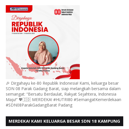
GADANG BARAT PADANG MENGUCAPKAN HUT RI KE
- 80,
🎉 Dirgahayu ke-80 Republik Indonesia! Kami, keluarga besar
SDN 08 Parak Gadang Barat, siap melangkah bersama dalam
semangat: “Bersatu Berdaulat, Rakyat Sejahtera, Indonesia
Maju!” 💖🇮🇩 MERDEKA! #HUTRI80 #SemangatKemerdekaan
#SDN08ParakGadangBarat Padang
MERDEKA! KAMI KELUARGA BESAR SDN 18 KAMPUNG