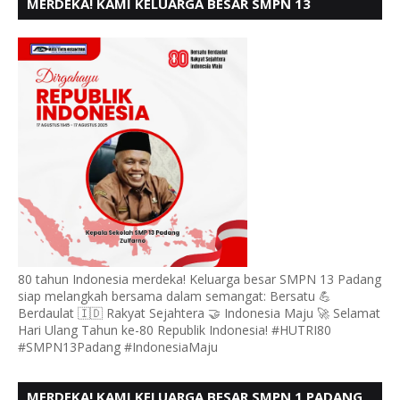
MERDEKA! KAMI KELUARGA BESAR SMPN 13
PADANG, MENGUCAPKAN HUT RI KE - 80
80 tahun Indonesia merdeka! Keluarga besar SMPN 13 Padang
siap melangkah bersama dalam semangat: Bersatu 💪
Berdaulat 🇮🇩 Rakyat Sejahtera 🤝 Indonesia Maju 🚀 Selamat
Hari Ulang Tahun ke-80 Republik Indonesia! #HUTRI80
#SMPN13Padang #IndonesiaMaju
MERDEKA! KAMI KELUARGA BESAR SMPN 1 PADANG,