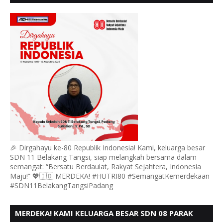
MENGUCAPKAN HUT RI KE 80
🎉 Dirgahayu ke-80 Republik Indonesia! Kami, keluarga besar
SDN 11 Belakang Tangsi, siap melangkah bersama dalam
semangat: “Bersatu Berdaulat, Rakyat Sejahtera, Indonesia
Maju!” 💖🇮🇩 MERDEKA! #HUTRI80 #SemangatKemerdekaan
#SDN11BelakangTangsiPadang
MERDEKA! KAMI KELUARGA BESAR SDN 08 PARAK