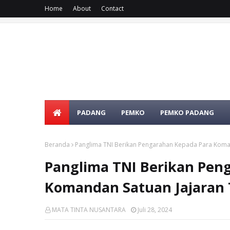
Home
About
Contact
PADANG
PEMKO
PEMKO PADANG
Beranda
Panglima TNI Berikan Pengarahan Kepada Para Koman
Panglima TNI Berikan Pen
Komandan Satuan Jajaran 
MATA TINTA NUSANTARA
Juli 28, 2024