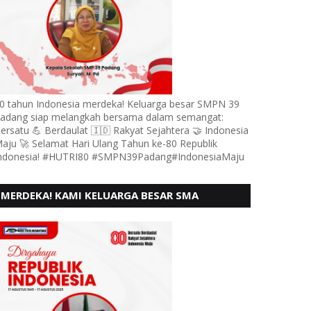
0 tahun Indonesia merdeka! Keluarga besar SMPN 39
adang siap melangkah bersama dalam semangat:
ersatu 💪 Berdaulat 🇮🇩 Rakyat Sejahtera 🤝 Indonesia
aju 🚀 Selamat Hari Ulang Tahun ke-80 Republik
ndonesia! #HUTRI80 #SMPN39Padang#IndonesiaMaju
MERDEKA! KAMI KELUARGA BESAR SMA
KARTIKA 1-5 PADANG, MENGUCAPKAN HUT RI
KE - 80, MOTO" BERSATU BERD