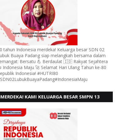
0 tahun Indonesia merdeka! Keluarga besar SDN 02
ubuk Buaya Padang siap melangkah bersama dalam
emangat: Bersatu 💪 Berdaulat 🇮🇩 Rakyat Sejahtera
 Indonesia Maju 🚀 Selamat Hari Ulang Tahun ke-80
epublik Indonesia! #HUTRI80
SDN02LubukBuayaPadang#IndonesiaMaju
MERDEKA! KAMI KELUARGA BESAR SMPN 13
PADANG, MENGUCAPKAN HUT RI KE - 80