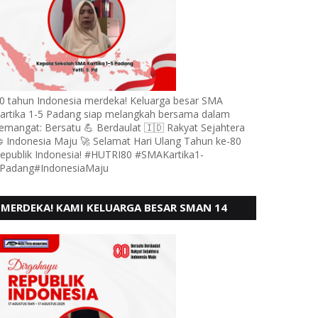
0 tahun Indonesia merdeka! Keluarga besar SMA
artika 1-5 Padang siap melangkah bersama dalam
emangat: Bersatu 💪 Berdaulat 🇮🇩 Rakyat Sejahtera
 Indonesia Maju 🚀 Selamat Hari Ulang Tahun ke-80
epublik Indonesia! #HUTRI80 #SMAKartika1-
Padang#IndonesiaMaju
MERDEKA! KAMI KELUARGA BESAR SMAN 14
PADANG, MENGUCAPKAN HUT RI KE - 80,