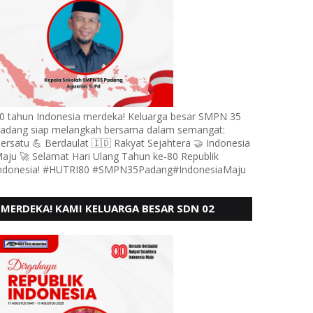
0 tahun Indonesia merdeka! Keluarga besar SMPN 35
adang siap melangkah bersama dalam semangat:
ersatu 💪 Berdaulat 🇮🇩 Rakyat Sejahtera 🤝 Indonesia
aju 🚀 Selamat Hari Ulang Tahun ke-80 Republik
ndonesia! #HUTRI80 #SMPN35Padang#IndonesiaMaju
MERDEKA! KAMI KELUARGA BESAR SDN 02
LUBUK BUAYA KOTO TANGGAH PADANG,
MENGUCAPKAN HUT RI KE - 80,