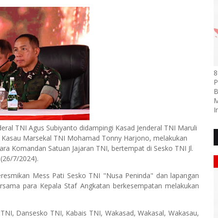
8
P
B
M
I
deral TNI Agus Subiyanto didampingi Kasad Jenderal TNI Maruli
n Kasau Marsekal TNI Mohamad Tonny Harjono, melakukan
ra Komandan Satuan Jajaran TNI, bertempat di Sesko TNI Jl.
(26/7/2024).
meresmikan Mess Pati Sesko TNI "Nusa Peninda" dan lapangan
ersama para Kepala Staf Angkatan berkesempatan melakukan
m TNI, Dansesko TNI, Kabais TNI, Wakasad, Wakasal, Wakasau,