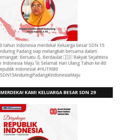
0 tahun Indonesia merdeka! Keluarga besar SDN 15
nduring Padang siap melangkah bersama dalam
emangat: Bersatu 💪 Berdaulat 🇮🇩 Rakyat Sejahtera
 Indonesia Maju 🚀 Selamat Hari Ulang Tahun ke-80
epublik Indonesia! #HUTRI80
SDN15AnduringPadang#IndonesiaMaju
MERDEKA! KAMI KELUARGA BESAR SDN 29
PEBAYAN PENGGALANGAN PADANG,
MENGUCAPKAN HUT RI KE - 80