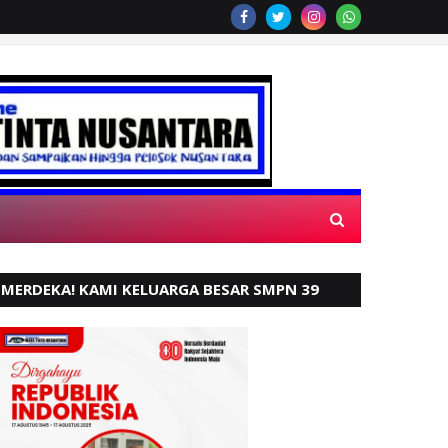
SELAMAT 
MERDEKA! KAMI KELUARGA BESAR SMPN 39
PADANG, MENGUCAPKAN HUT RI KE - 80,