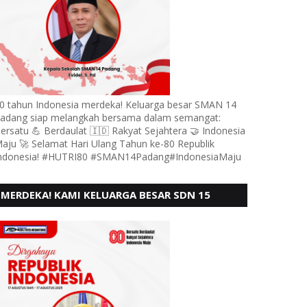
0 tahun Indonesia merdeka! Keluarga besar SMAN 14
adang siap melangkah bersama dalam semangat:
ersatu 💪 Berdaulat 🇮🇩 Rakyat Sejahtera 🤝 Indonesia
aju 🚀 Selamat Hari Ulang Tahun ke-80 Republik
ndonesia! #HUTRI80 #SMAN14Padang#IndonesiaMaju
MERDEKA! KAMI KELUARGA BESAR SDN 15
ANDURING PADANG, MENGUCAPKAN HUT RI KE
- 80