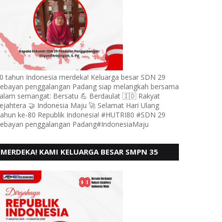
0 tahun Indonesia merdeka! Keluarga besar SDN 29
ebayan penggalangan Padang siap melangkah bersama
alam semangat: Bersatu 💪 Berdaulat 🇮🇩 Rakyat
ejahtera 🤝 Indonesia Maju 🚀 Selamat Hari Ulang
ahun ke-80 Republik Indonesia! #HUTRI80 #SDN 29
ebayan penggalangan Padang#IndonesiaMaju
MERDEKA! KAMI KELUARGA BESAR SMPN 35
PADANG, MENGUCAPKAN HUT RI KE - 80