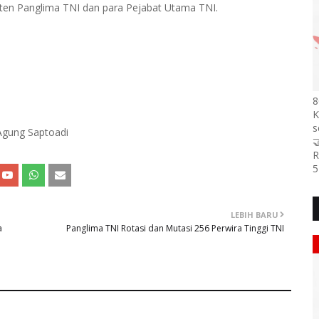
ten Panglima TNI dan para Pejabat Utama TNI.
8
K
s
 Agung Saptoadi

R
5
LEBIH BARU
a
Panglima TNI Rotasi dan Mutasi 256 Perwira Tinggi TNI