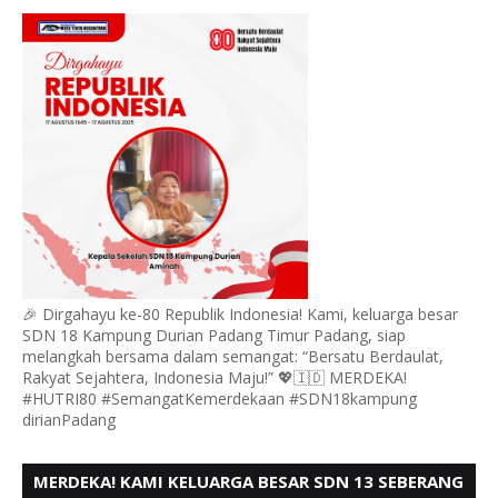
DURIAN MENGUCAPKAN HUT RI KE - 80,
🎉 Dirgahayu ke-80 Republik Indonesia! Kami, keluarga besar
SDN 18 Kampung Durian Padang Timur Padang, siap
melangkah bersama dalam semangat: “Bersatu Berdaulat,
Rakyat Sejahtera, Indonesia Maju!” 💖🇮🇩 MERDEKA!
#HUTRI80 #SemangatKemerdekaan #SDN18kampung
dirianPadang
MERDEKA! KAMI KELUARGA BESAR SDN 13 SEBERANG