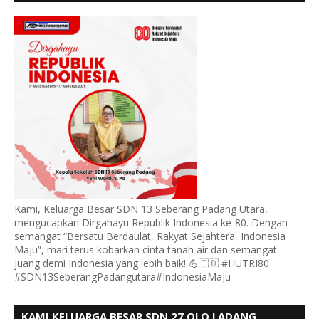
PADANG UTARA MENGUCAPKAN HUT RI KE - 80,
Kami, Keluarga Besar SDN 13 Seberang Padang Utara,
mengucapkan Dirgahayu Republik Indonesia ke-80. Dengan
semangat “Bersatu Berdaulat, Rakyat Sejahtera, Indonesia
Maju”, mari terus kobarkan cinta tanah air dan semangat
juang demi Indonesia yang lebih baik! 💪🇮🇩 #HUTRI80
#SDN13SeberangPadangutara#IndonesiaMaju
KAMI KELUARGA BESAR SDN 27 OLO LADANG