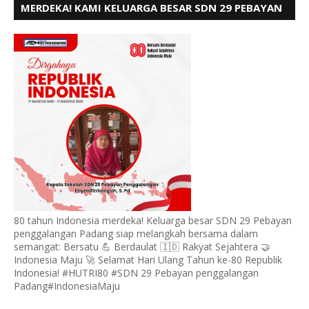
MERDEKA! KAMI KELUARGA BESAR SDN 29 PEBAYAN
PENGGALANGAN PADANG, MENGUCAPKAN HUT RI
KE - 80
80 tahun Indonesia merdeka! Keluarga besar SDN 29 Pebayan
penggalangan Padang siap melangkah bersama dalam
semangat: Bersatu 💪 Berdaulat 🇮🇩 Rakyat Sejahtera 🤝
Indonesia Maju 🚀 Selamat Hari Ulang Tahun ke-80 Republik
Indonesia! #HUTRI80 #SDN 29 Pebayan penggalangan
Padang#IndonesiaMaju