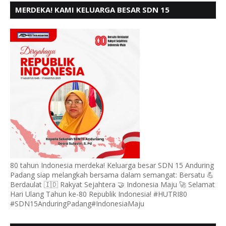
MERDEKA! KAMI KELUARGA BESAR SDN 15
ANDURING PADANG, MENGUCAPKAN HUT RI KE - 80
80 tahun Indonesia merdeka! Keluarga besar SDN 15 Anduring
Padang siap melangkah bersama dalam semangat: Bersatu 💪
Berdaulat 🇮🇩 Rakyat Sejahtera 🤝 Indonesia Maju 🚀 Selamat
Hari Ulang Tahun ke-80 Republik Indonesia! #HUTRI80
#SDN15AnduringPadang#IndonesiaMaju