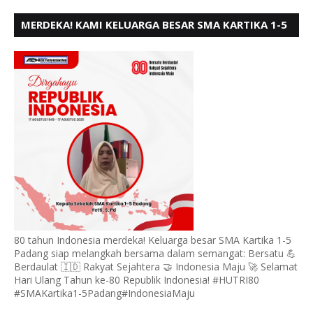
MERDEKA! KAMI KELUARGA BESAR SMA KARTIKA 1-5
PADANG, MENGUCAPKAN HUT RI KE - 80, MOTO"
BERSATU BERD
80 tahun Indonesia merdeka! Keluarga besar SMA Kartika 1-5
Padang siap melangkah bersama dalam semangat: Bersatu 💪
Berdaulat 🇮🇩 Rakyat Sejahtera 🤝 Indonesia Maju 🚀 Selamat
Hari Ulang Tahun ke-80 Republik Indonesia! #HUTRI80
#SMAKartika1-5Padang#IndonesiaMaju