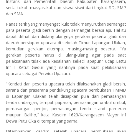
Instansi dari Pemerintah Daerah Kabupaten Karangasem,
serta tokoh masyarakat dan siswa-siswi dari tingkat SD, SMP
dan SMA.
Panas terik yang menyengat kulit tidak menyurutkan semangat
para peserta gladi bersih dengan semangat berapi api. Hal itu
dapat dilihat dari diulang-ulangnya gerakan peserta gladi dari
daerah persiapan upacara di sebelah Timur Lapangan Ulakan,
kemudian gerakan ditempat masing-masing peserta. "Ya
gerakan peserta harus di ulang-ulang agar pada saat
pelaksanaan tidak ada kesalahan sekecil apapun" ucap Lettu
Inf I Ketut Gedur yang nantinya pada saat pelaksanaan
upacara sebagai Perwira Upacara.
“Kendati dari peserta upacara telah dilaksanakan gladi bersih,
sarana dan prasarana pendukung upacara pembukaan TMMD
di Lapangan Ulakan telah disiapkan pula dari pemasangan
tenda undangan, tempat paparan, pemasangan umbul-umbul,
pemasangan penjor, pemasangan tenda stand pameran
maupun Baliho,” kata Kasdim 1623/Karangasem Mayor Inf
Dewa Putu Oka di tempat yang sama.
Ditambahkan Kasdim setelah upacara pembukaan akan