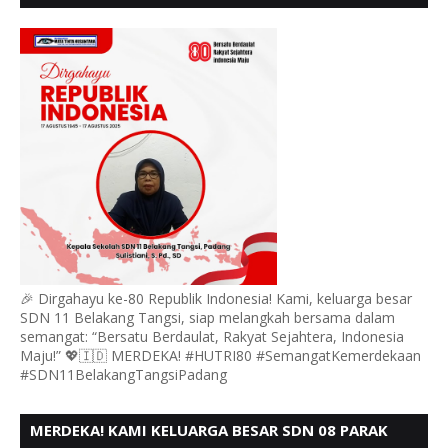
MENGUCAPKAN HUT RI KE 80
🎉 Dirgahayu ke-80 Republik Indonesia! Kami, keluarga besar
SDN 11 Belakang Tangsi, siap melangkah bersama dalam
semangat: “Bersatu Berdaulat, Rakyat Sejahtera, Indonesia
Maju!” 💖🇮🇩 MERDEKA! #HUTRI80 #SemangatKemerdekaan
#SDN11BelakangTangsiPadang
MERDEKA! KAMI KELUARGA BESAR SDN 08 PARAK