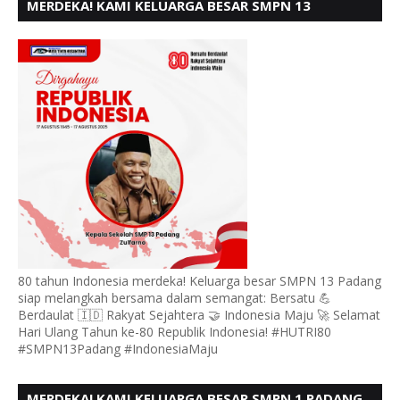
MERDEKA! KAMI KELUARGA BESAR SMPN 13
PADANG, MENGUCAPKAN HUT RI KE - 80
80 tahun Indonesia merdeka! Keluarga besar SMPN 13 Padang
siap melangkah bersama dalam semangat: Bersatu 💪
Berdaulat 🇮🇩 Rakyat Sejahtera 🤝 Indonesia Maju 🚀 Selamat
Hari Ulang Tahun ke-80 Republik Indonesia! #HUTRI80
#SMPN13Padang #IndonesiaMaju
MERDEKA! KAMI KELUARGA BESAR SMPN 1 PADANG,