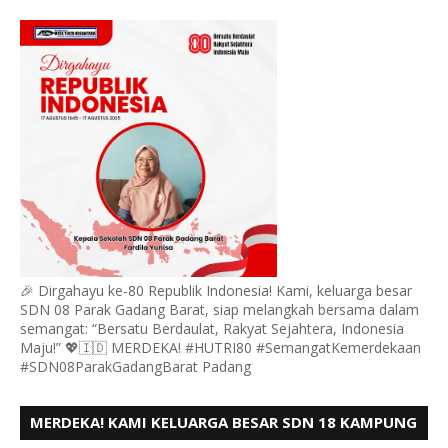
GADANG BARAT PADANG MENGUCAPKAN HUT RI KE
- 80,
🎉 Dirgahayu ke-80 Republik Indonesia! Kami, keluarga besar
SDN 08 Parak Gadang Barat, siap melangkah bersama dalam
semangat: “Bersatu Berdaulat, Rakyat Sejahtera, Indonesia
Maju!” 💖🇮🇩 MERDEKA! #HUTRI80 #SemangatKemerdekaan
#SDN08ParakGadangBarat Padang
MERDEKA! KAMI KELUARGA BESAR SDN 18 KAMPUNG