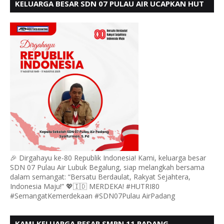
KELUARGA BESAR SDN 07 PULAU AIR UCAPKAN HUT
RI KE 80
🎉 Dirgahayu ke-80 Republik Indonesia! Kami, keluarga besar
SDN 07 Pulau Air Lubuk Begalung, siap melangkah bersama
dalam semangat: “Bersatu Berdaulat, Rakyat Sejahtera,
Indonesia Maju!” 💖🇮🇩 MERDEKA! #HUTRI80
#SemangatKemerdekaan #SDN07Pulau AirPadang
KAMI KELUARGA BESAR SMPN 11 PADANG