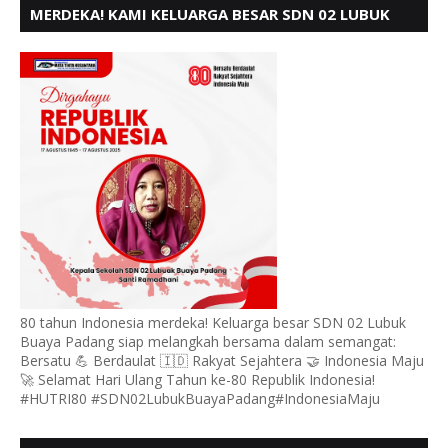
MERDEKA! KAMI KELUARGA BESAR SDN 02 LUBUK
BUAYA KOTO TANGGAH PADANG, MENGUCAPKAN
HUT RI KE - 80,
80 tahun Indonesia merdeka! Keluarga besar SDN 02 Lubuk
Buaya Padang siap melangkah bersama dalam semangat:
Bersatu 💪 Berdaulat 🇮🇩 Rakyat Sejahtera 🤝 Indonesia Maju
🚀 Selamat Hari Ulang Tahun ke-80 Republik Indonesia!
#HUTRI80 #SDN02LubukBuayaPadang#IndonesiaMaju