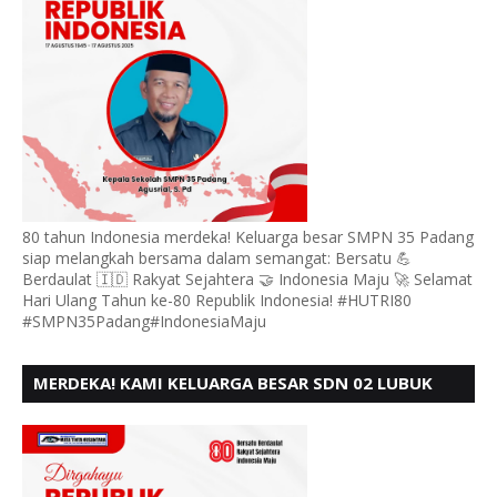
80 tahun Indonesia merdeka! Keluarga besar SMPN 35 Padang
siap melangkah bersama dalam semangat: Bersatu 💪
Berdaulat 🇮🇩 Rakyat Sejahtera 🤝 Indonesia Maju 🚀 Selamat
Hari Ulang Tahun ke-80 Republik Indonesia! #HUTRI80
#SMPN35Padang#IndonesiaMaju
MERDEKA! KAMI KELUARGA BESAR SDN 02 LUBUK
BUAYA KOTO TANGGAH PADANG, MENGUCAPKAN
HUT RI KE - 80,