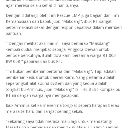
agar mereka selalu sehat di hari tuanya.
Dengan didatangi oleh Tim Rescue LMP juga bagian dari Tim
Kemanusiaan dari bapak Jupri "Makdang", ibuk RT sangat
berterimakasih sekali dengan respon cepatnya dalam memberi
bantuan.
" Dengan melihat aksi hari ini, saya berharap "Makdang"
kembali duduk menjabat sebagai Anggota Dewan untuk
periode berikutnya, itulah do'a kami bersama warga RT 003
RW 008 " paparan dari buk RT.
"Ini Bukan pemberian pertama dari "Makdang", Tapi adalah
pemberian kedua untuk daerah Kami, Yang pertama adalah
seperangkat alat sound system dan yang kedua adalah
tongkat bu Arminus, Jupri "Makdang" IS THE BEST kompak bu
RT ini dengan warga nya mengucapkan.
Ibuk Arminus ketika menerima tongkat seperti harapan beliau
merasa terharu dan sangat senang sekali.
"Sekarang saya tidak merasa malu lagi untuk mendatangi
Mesjid untuk berbadah dan mengikuti Majelis Ta'lim " sambil