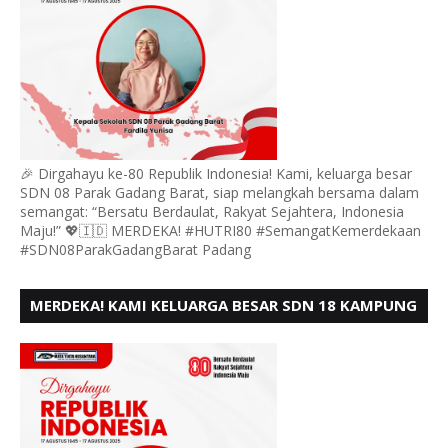
🎉 Dirgahayu ke-80 Republik Indonesia! Kami, keluarga besar
SDN 08 Parak Gadang Barat, siap melangkah bersama dalam
semangat: “Bersatu Berdaulat, Rakyat Sejahtera, Indonesia
Maju!” 💖🇮🇩 MERDEKA! #HUTRI80 #SemangatKemerdekaan
#SDN08ParakGadangBarat Padang
MERDEKA! KAMI KELUARGA BESAR SDN 18 KAMPUNG
DURIAN MENGUCAPKAN HUT RI KE - 80,