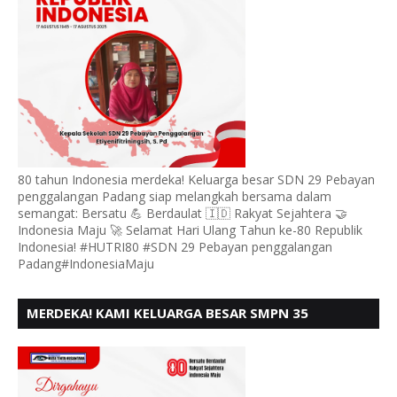
80 tahun Indonesia merdeka! Keluarga besar SDN 29 Pebayan
penggalangan Padang siap melangkah bersama dalam
semangat: Bersatu 💪 Berdaulat 🇮🇩 Rakyat Sejahtera 🤝
Indonesia Maju 🚀 Selamat Hari Ulang Tahun ke-80 Republik
Indonesia! #HUTRI80 #SDN 29 Pebayan penggalangan
Padang#IndonesiaMaju
MERDEKA! KAMI KELUARGA BESAR SMPN 35
PADANG, MENGUCAPKAN HUT RI KE - 80