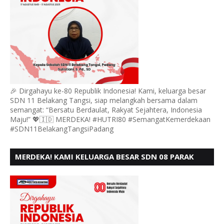
🎉 Dirgahayu ke-80 Republik Indonesia! Kami, keluarga besar
SDN 11 Belakang Tangsi, siap melangkah bersama dalam
semangat: “Bersatu Berdaulat, Rakyat Sejahtera, Indonesia
Maju!” 💖🇮🇩 MERDEKA! #HUTRI80 #SemangatKemerdekaan
#SDN11BelakangTangsiPadang
MERDEKA! KAMI KELUARGA BESAR SDN 08 PARAK
GADANG BARAT PADANG MENGUCAPKAN HUT RI KE
- 80,