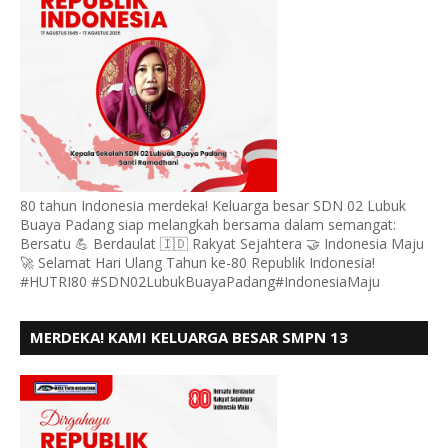
80 tahun Indonesia merdeka! Keluarga besar SDN 02 Lubuk
Buaya Padang siap melangkah bersama dalam semangat:
Bersatu 💪 Berdaulat 🇮🇩 Rakyat Sejahtera 🤝 Indonesia Maju
🚀 Selamat Hari Ulang Tahun ke-80 Republik Indonesia!
#HUTRI80 #SDN02LubukBuayaPadang#IndonesiaMaju
MERDEKA! KAMI KELUARGA BESAR SMPN 13
PADANG, MENGUCAPKAN HUT RI KE - 80