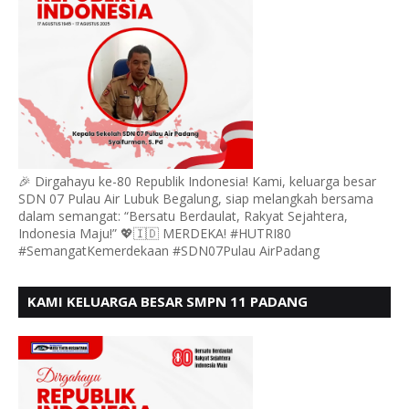
🎉 Dirgahayu ke-80 Republik Indonesia! Kami, keluarga besar
SDN 07 Pulau Air Lubuk Begalung, siap melangkah bersama
dalam semangat: “Bersatu Berdaulat, Rakyat Sejahtera,
Indonesia Maju!” 💖🇮🇩 MERDEKA! #HUTRI80
#SemangatKemerdekaan #SDN07Pulau AirPadang
KAMI KELUARGA BESAR SMPN 11 PADANG
MENGUCAPKAN HUT RI KE - 80, MOTO" BERSATU
BERDAULAT