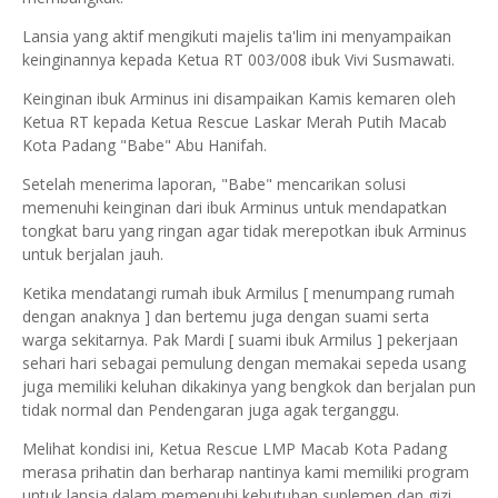
Lansia yang aktif mengikuti majelis ta'lim ini menyampaikan
keinginannya kepada Ketua RT 003/008 ibuk Vivi Susmawati.
Keinginan ibuk Arminus ini disampaikan Kamis kemaren oleh
Ketua RT kepada Ketua Rescue Laskar Merah Putih Macab
Kota Padang "Babe" Abu Hanifah.
Setelah menerima laporan, "Babe" mencarikan solusi
memenuhi keinginan dari ibuk Arminus untuk mendapatkan
tongkat baru yang ringan agar tidak merepotkan ibuk Arminus
untuk berjalan jauh.
Ketika mendatangi rumah ibuk Armilus [ menumpang rumah
dengan anaknya ] dan bertemu juga dengan suami serta
warga sekitarnya. Pak Mardi [ suami ibuk Armilus ] pekerjaan
sehari hari sebagai pemulung dengan memakai sepeda usang
juga memiliki keluhan dikakinya yang bengkok dan berjalan pun
tidak normal dan Pendengaran juga agak terganggu.
Melihat kondisi ini, Ketua Rescue LMP Macab Kota Padang
merasa prihatin dan berharap nantinya kami memiliki program
untuk lansia dalam memenuhi kebutuhan suplemen dan gizi