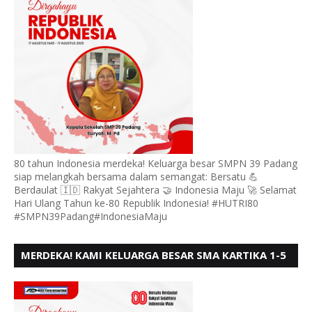
80 tahun Indonesia merdeka! Keluarga besar SMPN 39 Padang
siap melangkah bersama dalam semangat: Bersatu 💪
Berdaulat 🇮🇩 Rakyat Sejahtera 🤝 Indonesia Maju 🚀 Selamat
Hari Ulang Tahun ke-80 Republik Indonesia! #HUTRI80
#SMPN39Padang#IndonesiaMaju
MERDEKA! KAMI KELUARGA BESAR SMA KARTIKA 1-5
PADANG, MENGUCAPKAN HUT RI KE - 80, MOTO"
BERSATU BERD