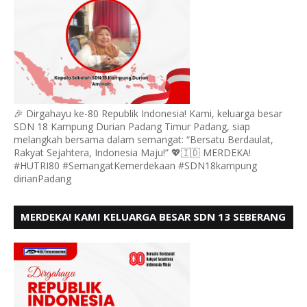
🎉 Dirgahayu ke-80 Republik Indonesia! Kami, keluarga besar
SDN 18 Kampung Durian Padang Timur Padang, siap
melangkah bersama dalam semangat: “Bersatu Berdaulat,
Rakyat Sejahtera, Indonesia Maju!” 💖🇮🇩 MERDEKA!
#HUTRI80 #SemangatKemerdekaan #SDN18kampung
dirianPadang
MERDEKA! KAMI KELUARGA BESAR SDN 13 SEBERANG
PADANG UTARA MENGUCAPKAN HUT RI KE - 80,