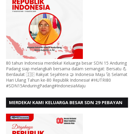
80 tahun Indonesia merdeka! Keluarga besar SDN 15 Anduring
Padang siap melangkah bersama dalam semangat: Bersatu 💪
Berdaulat 🇮🇩 Rakyat Sejahtera 🤝 Indonesia Maju 🚀 Selamat
Hari Ulang Tahun ke-80 Republik Indonesia! #HUTRI80
#SDN15AnduringPadang#IndonesiaMaju
MERDEKA! KAMI KELUARGA BESAR SDN 29 PEBAYAN
PENGGALANGAN PADANG, MENGUCAPKAN HUT RI
KE - 80