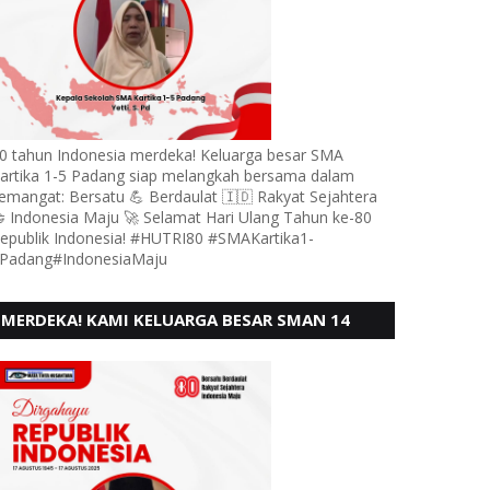
0 tahun Indonesia merdeka! Keluarga besar SMA
artika 1-5 Padang siap melangkah bersama dalam
emangat: Bersatu 💪 Berdaulat 🇮🇩 Rakyat Sejahtera
 Indonesia Maju 🚀 Selamat Hari Ulang Tahun ke-80
epublik Indonesia! #HUTRI80 #SMAKartika1-
Padang#IndonesiaMaju
MERDEKA! KAMI KELUARGA BESAR SMAN 14
PADANG, MENGUCAPKAN HUT RI KE - 80,