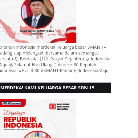
0 tahun Indonesia merdeka! Keluarga besar SMAN 14
adang siap melangkah bersama dalam semangat:
ersatu 💪 Berdaulat 🇮🇩 Rakyat Sejahtera 🤝 Indonesia
aju 🚀 Selamat Hari Ulang Tahun ke-80 Republik
ndonesia! #HUTRI80 #SMAN14Padang#IndonesiaMaju
MERDEKA! KAMI KELUARGA BESAR SDN 15
ANDURING PADANG, MENGUCAPKAN HUT RI KE
- 80