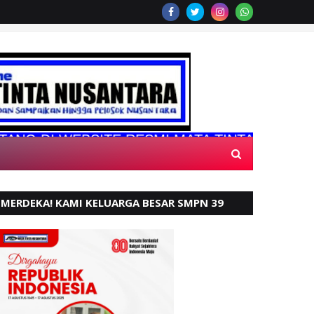
 WEBSITE RESMI MATA TINTA NUSANTARA
MERDEKA! KAMI KELUARGA BESAR SMPN 39
PADANG, MENGUCAPKAN HUT RI KE - 80,