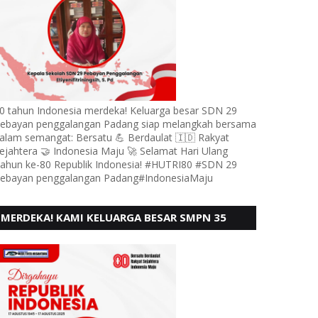
0 tahun Indonesia merdeka! Keluarga besar SDN 29
ebayan penggalangan Padang siap melangkah bersama
alam semangat: Bersatu 💪 Berdaulat 🇮🇩 Rakyat
ejahtera 🤝 Indonesia Maju 🚀 Selamat Hari Ulang
ahun ke-80 Republik Indonesia! #HUTRI80 #SDN 29
ebayan penggalangan Padang#IndonesiaMaju
MERDEKA! KAMI KELUARGA BESAR SMPN 35
PADANG, MENGUCAPKAN HUT RI KE - 80