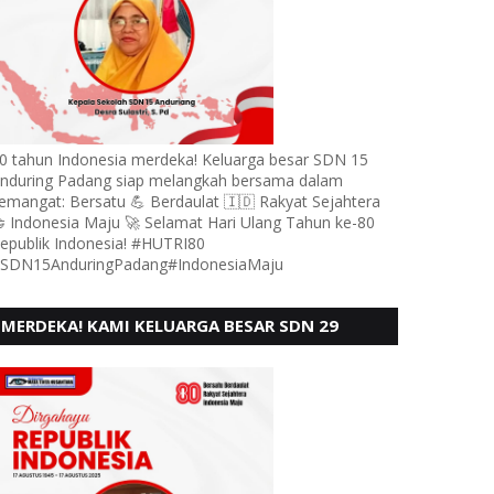
0 tahun Indonesia merdeka! Keluarga besar SDN 15
nduring Padang siap melangkah bersama dalam
emangat: Bersatu 💪 Berdaulat 🇮🇩 Rakyat Sejahtera
 Indonesia Maju 🚀 Selamat Hari Ulang Tahun ke-80
epublik Indonesia! #HUTRI80
SDN15AnduringPadang#IndonesiaMaju
MERDEKA! KAMI KELUARGA BESAR SDN 29
PEBAYAN PENGGALANGAN PADANG,
MENGUCAPKAN HUT RI KE - 80