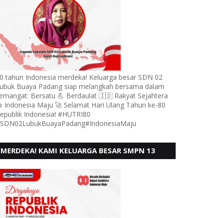
0 tahun Indonesia merdeka! Keluarga besar SDN 02
ubuk Buaya Padang siap melangkah bersama dalam
emangat: Bersatu 💪 Berdaulat 🇮🇩 Rakyat Sejahtera
 Indonesia Maju 🚀 Selamat Hari Ulang Tahun ke-80
epublik Indonesia! #HUTRI80
SDN02LubukBuayaPadang#IndonesiaMaju
MERDEKA! KAMI KELUARGA BESAR SMPN 13
PADANG, MENGUCAPKAN HUT RI KE - 80