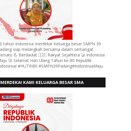
0 tahun Indonesia merdeka! Keluarga besar SMPN 39
adang siap melangkah bersama dalam semangat:
ersatu 💪 Berdaulat 🇮🇩 Rakyat Sejahtera 🤝 Indonesia
aju 🚀 Selamat Hari Ulang Tahun ke-80 Republik
ndonesia! #HUTRI80 #SMPN39Padang#IndonesiaMaju
MERDEKA! KAMI KELUARGA BESAR SMA
KARTIKA 1-5 PADANG, MENGUCAPKAN HUT RI
KE - 80, MOTO" BERSATU BERD