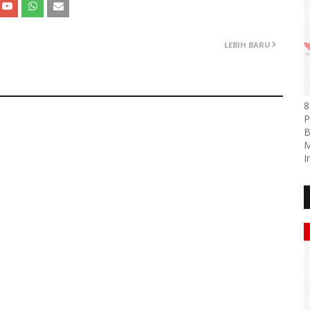
LEBIH BARU
8
P
B
M
I