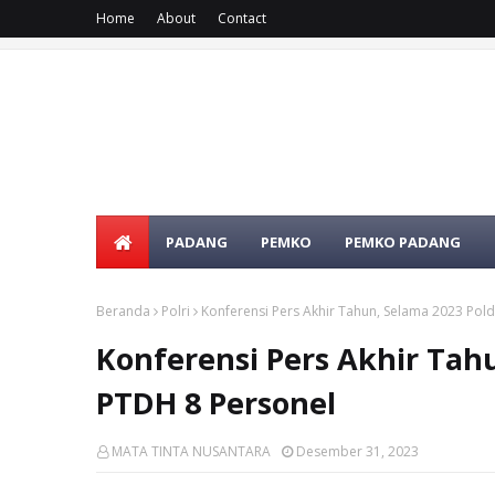
Home
About
Contact
PADANG
PEMKO
PEMKO PADANG
Beranda
Polri
Konferensi Pers Akhir Tahun, Selama 2023 Po
Konferensi Pers Akhir Tah
PTDH 8 Personel
MATA TINTA NUSANTARA
Desember 31, 2023