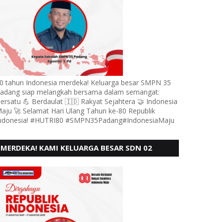
0 tahun Indonesia merdeka! Keluarga besar SMPN 35
adang siap melangkah bersama dalam semangat:
ersatu 💪 Berdaulat 🇮🇩 Rakyat Sejahtera 🤝 Indonesia
aju 🚀 Selamat Hari Ulang Tahun ke-80 Republik
ndonesia! #HUTRI80 #SMPN35Padang#IndonesiaMaju
MERDEKA! KAMI KELUARGA BESAR SDN 02
LUBUK BUAYA KOTO TANGGAH PADANG,
MENGUCAPKAN HUT RI KE - 80,