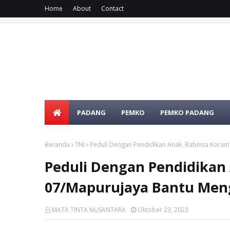
Home
About
Contact
PADANG
PEMKO
PEMKO PADANG
Beranda
TNI
Peduli Dengan Pendidikan Anak, Babinsa Korami
Peduli Dengan Pendidikan 
07/Mapurujaya Bantu Meng
MATA TINTA NUSANTARA
Oktober 23, 2023