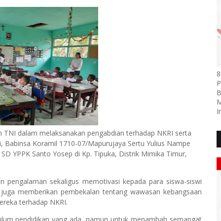
8
P
B
M
I
an TNI dalam melaksanakan pengabdian terhadap NKRI serta
 Babinsa Koramil 1710-07/Mapurujaya Sertu Yulius Nampe
SD YPPK Santo Yosep di Kp. Tipuka, Distrik Mimika Timur,
 pengalaman sekaligus memotivasi kepada para siswa-siswi
ampe juga memberikan pembekalan tentang wawasan kebangsaan
reka terhadap NKRI.
ikulum pendidikan yang ada, namun untuk menambah semangat