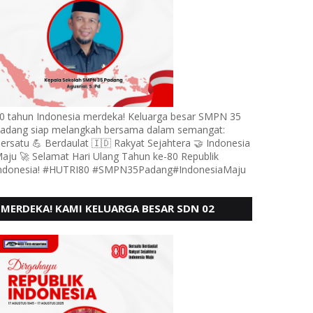
0 tahun Indonesia merdeka! Keluarga besar SMPN 35
adang siap melangkah bersama dalam semangat:
ersatu 💪 Berdaulat 🇮🇩 Rakyat Sejahtera 🤝 Indonesia
aju 🚀 Selamat Hari Ulang Tahun ke-80 Republik
ndonesia! #HUTRI80 #SMPN35Padang#IndonesiaMaju
MERDEKA! KAMI KELUARGA BESAR SDN 02
LUBUK BUAYA KOTO TANGGAH PADANG,
MENGUCAPKAN HUT RI KE - 80,