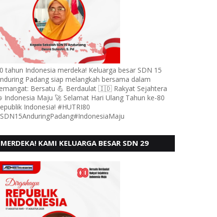
0 tahun Indonesia merdeka! Keluarga besar SDN 15
nduring Padang siap melangkah bersama dalam
emangat: Bersatu 💪 Berdaulat 🇮🇩 Rakyat Sejahtera
 Indonesia Maju 🚀 Selamat Hari Ulang Tahun ke-80
epublik Indonesia! #HUTRI80
SDN15AnduringPadang#IndonesiaMaju
MERDEKA! KAMI KELUARGA BESAR SDN 29
PEBAYAN PENGGALANGAN PADANG,
MENGUCAPKAN HUT RI KE - 80