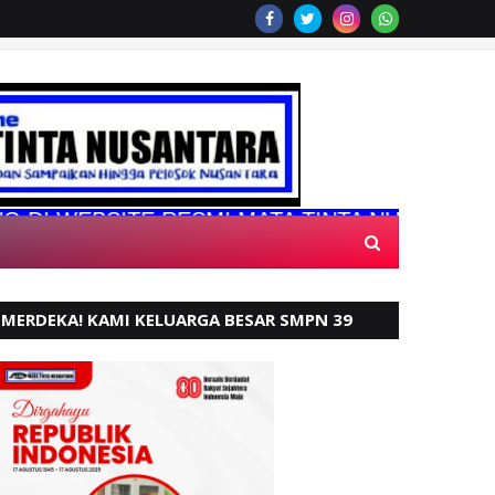
BSITE RESMI MATA TINTA NUSANTARA
MERDEKA! KAMI KELUARGA BESAR SMPN 39
PADANG, MENGUCAPKAN HUT RI KE - 80,