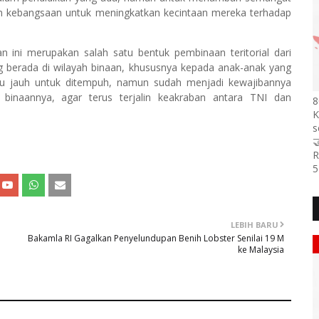
an kebangsaan untuk meningkatkan kecintaan mereka terhadap
 ini merupakan salah satu bentuk pembinaan teritorial dari
berada di wilayah binaan, khususnya kepada anak-anak yang
tu jauh untuk ditempuh, namun sudah menjadi kewajibannya
 binaannya, agar terus terjalin keakraban antara TNI dan
8
K
s

R
5
LEBIH BARU
Bakamla RI Gagalkan Penyelundupan Benih Lobster Senilai 19 M
ke Malaysia