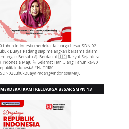
0 tahun Indonesia merdeka! Keluarga besar SDN 02
ubuk Buaya Padang siap melangkah bersama dalam
emangat: Bersatu 💪 Berdaulat 🇮🇩 Rakyat Sejahtera
 Indonesia Maju 🚀 Selamat Hari Ulang Tahun ke-80
epublik Indonesia! #HUTRI80
SDN02LubukBuayaPadang#IndonesiaMaju
MERDEKA! KAMI KELUARGA BESAR SMPN 13
PADANG, MENGUCAPKAN HUT RI KE - 80