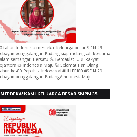
0 tahun Indonesia merdeka! Keluarga besar SDN 29
ebayan penggalangan Padang siap melangkah bersama
alam semangat: Bersatu 💪 Berdaulat 🇮🇩 Rakyat
ejahtera 🤝 Indonesia Maju 🚀 Selamat Hari Ulang
ahun ke-80 Republik Indonesia! #HUTRI80 #SDN 29
ebayan penggalangan Padang#IndonesiaMaju
MERDEKA! KAMI KELUARGA BESAR SMPN 35
PADANG, MENGUCAPKAN HUT RI KE - 80