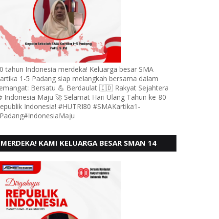
0 tahun Indonesia merdeka! Keluarga besar SMA
artika 1-5 Padang siap melangkah bersama dalam
emangat: Bersatu 💪 Berdaulat 🇮🇩 Rakyat Sejahtera
 Indonesia Maju 🚀 Selamat Hari Ulang Tahun ke-80
epublik Indonesia! #HUTRI80 #SMAKartika1-
Padang#IndonesiaMaju
MERDEKA! KAMI KELUARGA BESAR SMAN 14
PADANG, MENGUCAPKAN HUT RI KE - 80,