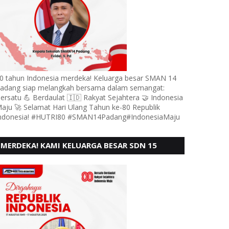
0 tahun Indonesia merdeka! Keluarga besar SMAN 14
adang siap melangkah bersama dalam semangat:
ersatu 💪 Berdaulat 🇮🇩 Rakyat Sejahtera 🤝 Indonesia
aju 🚀 Selamat Hari Ulang Tahun ke-80 Republik
ndonesia! #HUTRI80 #SMAN14Padang#IndonesiaMaju
MERDEKA! KAMI KELUARGA BESAR SDN 15
ANDURING PADANG, MENGUCAPKAN HUT RI KE
- 80