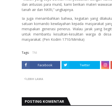
dan antusias para murid, kami berikan materi wawas
tanah air dan NKRI,” ungkapnya.
Ia juga menambahkan bahwa, kegiatan yang dilakukan
satuan komando kewilayahan kepada masyarakat yang 
merupakan generasi penerus. Walau jarak yang begi
untuk membantu kesulitan-kesulitan warga di desa
masyarakat. (Pen Kodim 1710/Mimika)
Tags:
TNI
Facebook
Twitter
LEBIH LAMA
POSTING KOMENTAR