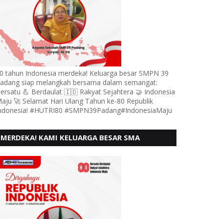
0 tahun Indonesia merdeka! Keluarga besar SMPN 39
adang siap melangkah bersama dalam semangat:
ersatu 💪 Berdaulat 🇮🇩 Rakyat Sejahtera 🤝 Indonesia
aju 🚀 Selamat Hari Ulang Tahun ke-80 Republik
ndonesia! #HUTRI80 #SMPN39Padang#IndonesiaMaju
MERDEKA! KAMI KELUARGA BESAR SMA
KARTIKA 1-5 PADANG, MENGUCAPKAN HUT RI
KE - 80, MOTO" BERSATU BERD