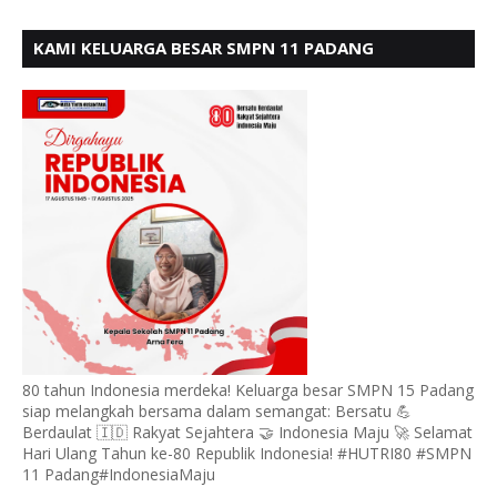
KAMI KELUARGA BESAR SMPN 11 PADANG
MENGUCAPKAN HUT RI KE - 80, MOTO" BERSATU
BERDAULAT
80 tahun Indonesia merdeka! Keluarga besar SMPN 15 Padang
siap melangkah bersama dalam semangat: Bersatu 💪
Berdaulat 🇮🇩 Rakyat Sejahtera 🤝 Indonesia Maju 🚀 Selamat
Hari Ulang Tahun ke-80 Republik Indonesia! #HUTRI80 #SMPN
11 Padang#IndonesiaMaju