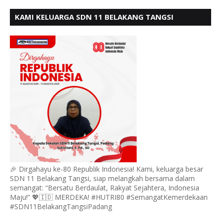
KAMI KELUARGA SDN 11 BELAKANG TANGSI
MENGUCAPKAN HUT RI KE 80
🎉 Dirgahayu ke-80 Republik Indonesia! Kami, keluarga besar
SDN 11 Belakang Tangsi, siap melangkah bersama dalam
semangat: “Bersatu Berdaulat, Rakyat Sejahtera, Indonesia
Maju!” 💖🇮🇩 MERDEKA! #HUTRI80 #SemangatKemerdekaan
#SDN11BelakangTangsiPadang