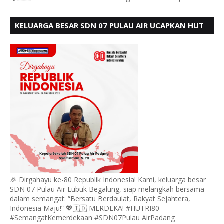
KELUARGA BESAR SDN 07 PULAU AIR UCAPKAN HUT
RI KE 80
🎉 Dirgahayu ke-80 Republik Indonesia! Kami, keluarga besar
SDN 07 Pulau Air Lubuk Begalung, siap melangkah bersama
dalam semangat: “Bersatu Berdaulat, Rakyat Sejahtera,
Indonesia Maju!” 💖🇮🇩 MERDEKA! #HUTRI80
#SemangatKemerdekaan #SDN07Pulau AirPadang