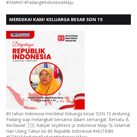
#SMAN14Padang#IndonesiaMaju
MERDEKA! KAMI KELUARGA BESAR SDN 15
ANDURING PADANG, MENGUCAPKAN HUT RI KE - 80
80 tahun Indonesia merdeka! Keluarga besar SDN 15 Anduring
Padang siap melangkah bersama dalam semangat: Bersatu 💪
Berdaulat 🇮🇩 Rakyat Sejahtera 🤝 Indonesia Maju 🚀 Selamat
Hari Ulang Tahun ke-80 Republik Indonesia! #HUTRI80
#SDN15AnduringPadang#IndonesiaMaju