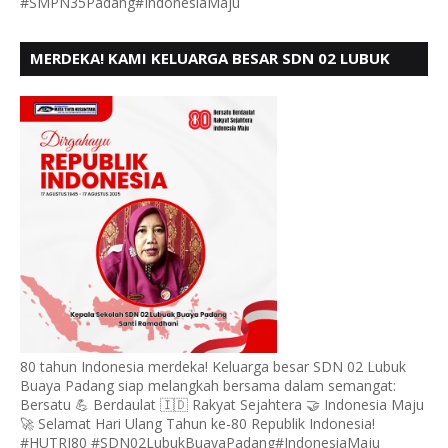
#SMPN35Padang#IndonesiaMaju
MERDEKA! KAMI KELUARGA BESAR SDN 02 LUBUK
BUAYA KOTO TANGGAH PADANG, MENGUCAPKAN
HUT RI KE - 80,
80 tahun Indonesia merdeka! Keluarga besar SDN 02 Lubuk
Buaya Padang siap melangkah bersama dalam semangat:
Bersatu 💪 Berdaulat 🇮🇩 Rakyat Sejahtera 🤝 Indonesia Maju
🚀 Selamat Hari Ulang Tahun ke-80 Republik Indonesia!
#HUTRI80 #SDN02LubukBuayaPadang#IndonesiaMaju