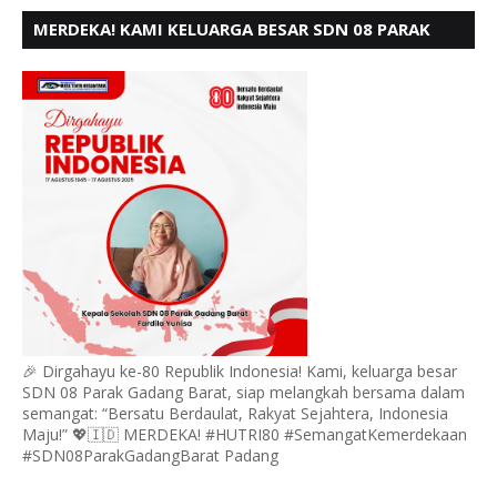
MERDEKA! KAMI KELUARGA BESAR SDN 08 PARAK
GADANG BARAT PADANG MENGUCAPKAN HUT RI KE
- 80,
🎉 Dirgahayu ke-80 Republik Indonesia! Kami, keluarga besar
SDN 08 Parak Gadang Barat, siap melangkah bersama dalam
semangat: “Bersatu Berdaulat, Rakyat Sejahtera, Indonesia
Maju!” 💖🇮🇩 MERDEKA! #HUTRI80 #SemangatKemerdekaan
#SDN08ParakGadangBarat Padang