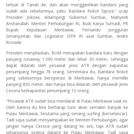
terluar di Tanah Air, dan akan menggantikan bandara yang
sudah ada sebelumnya, yaitu Bandara Rokot Sipora,” ucap
Presiden Jokowi, didampingi Gubernur Sumbar, Mahyeldi
Ansharullah; Menteri Perhubungan RI, Budi Karya Sumadi, Plt
Bupati Kepulauan Mentawai, Fernando Jongguran
Simanjuntak; dan Legislator DPR RI asal Sumbar, Andre
Rosiade.
Presiden menjelaskan, BUM merupakan bandara baru dengan
panjang runaway 1.500 meter dan lebar 30 meter, sehingga
dapat didarati oleh pesawat jenis ATR dengan kapasitas
penumpang hingga 78 orang. Sementara itu, Bandara Rokot
yang sebelumnya beroperasi di Mentawai, hanya memiliki
panjang 850 meter, dan hanya bisa didarati oleh pesawat jenis
Cessna berkapasitas penumpang 12 orang.
“Pesawat ATR sudah bisa mendarat di Pulau Mentawai saat ini.
Oleh karena itu kita berharap turis akan semakin banyak ke
Pulau Mentawai, terutama yang senang surfing (berselancar).
Tadi saya sudah menyampaikan ke Menteri Perhubungan, agar
jangan hanya Cessna yang datang ke sini, tapi ATR sudah
seharusnya segera datang ke Pulau Mentawai. Tadi saya