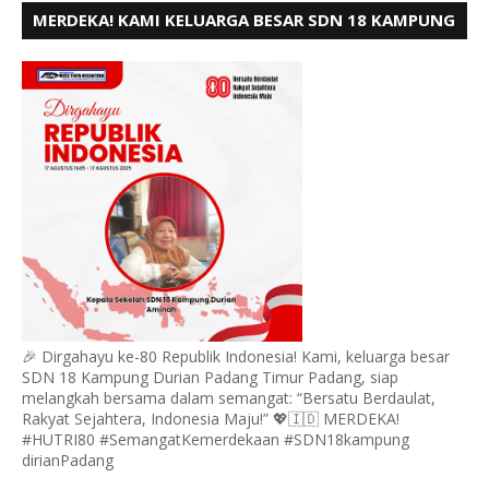
MERDEKA! KAMI KELUARGA BESAR SDN 18 KAMPUNG
DURIAN MENGUCAPKAN HUT RI KE - 80,
🎉 Dirgahayu ke-80 Republik Indonesia! Kami, keluarga besar
SDN 18 Kampung Durian Padang Timur Padang, siap
melangkah bersama dalam semangat: “Bersatu Berdaulat,
Rakyat Sejahtera, Indonesia Maju!” 💖🇮🇩 MERDEKA!
#HUTRI80 #SemangatKemerdekaan #SDN18kampung
dirianPadang