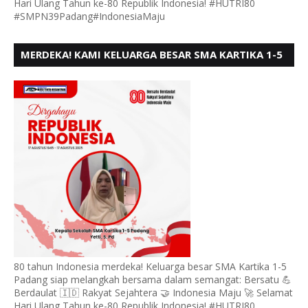
Hari Ulang Tahun ke-80 Republik Indonesia! #HUTRI80
#SMPN39Padang#IndonesiaMaju
MERDEKA! KAMI KELUARGA BESAR SMA KARTIKA 1-5
PADANG, MENGUCAPKAN HUT RI KE - 80, MOTO"
BERSATU BERD
80 tahun Indonesia merdeka! Keluarga besar SMA Kartika 1-5
Padang siap melangkah bersama dalam semangat: Bersatu 💪
Berdaulat 🇮🇩 Rakyat Sejahtera 🤝 Indonesia Maju 🚀 Selamat
Hari Ulang Tahun ke-80 Republik Indonesia! #HUTRI80