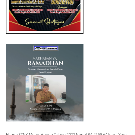
Hilang STNK Motor Honda Tahun 2022 Nopol BA 4569 AAA, an. Yoga