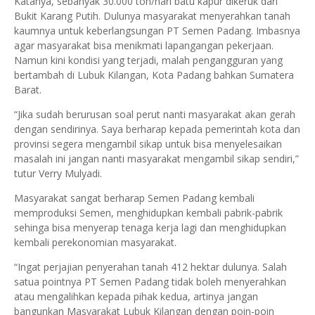
Katanya, sebanyak 30.000 ton/hari batu kapur dikeruk dari
Bukit Karang Putih. Dulunya masyarakat menyerahkan tanah
kaumnya untuk keberlangsungan PT Semen Padang. Imbasnya
agar masyarakat bisa menikmati lapangangan pekerjaan.
Namun kini kondisi yang terjadi, malah pengangguran yang
bertambah di Lubuk Kilangan, Kota Padang bahkan Sumatera
Barat.
“Jika sudah berurusan soal perut nanti masyarakat akan gerah
dengan sendirinya. Saya berharap kepada pemerintah kota dan
provinsi segera mengambil sikap untuk bisa menyelesaikan
masalah ini jangan nanti masyarakat mengambil sikap sendiri,”
tutur Verry Mulyadi.
Masyarakat sangat berharap Semen Padang kembali
memproduksi Semen, menghidupkan kembali pabrik-pabrik
sehinga bisa menyerap tenaga kerja lagi dan menghidupkan
kembali perekonomian masyarakat.
“Ingat perjajian penyerahan tanah 412 hektar dulunya. Salah
satua pointnya PT Semen Padang tidak boleh menyerahkan
atau mengalihkan kepada pihak kedua, artinya jangan
bangunkan Masyarakat Lubuk Kilangan dengan poin-poin