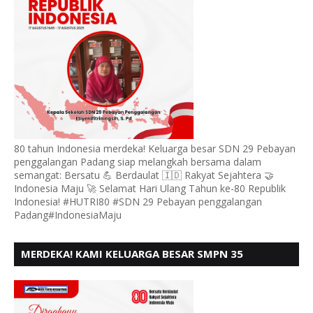
80 tahun Indonesia merdeka! Keluarga besar SDN 29 Pebayan
penggalangan Padang siap melangkah bersama dalam
semangat: Bersatu 💪 Berdaulat 🇮🇩 Rakyat Sejahtera 🤝
Indonesia Maju 🚀 Selamat Hari Ulang Tahun ke-80 Republik
Indonesia! #HUTRI80 #SDN 29 Pebayan penggalangan
Padang#IndonesiaMaju
MERDEKA! KAMI KELUARGA BESAR SMPN 35
PADANG, MENGUCAPKAN HUT RI KE - 80