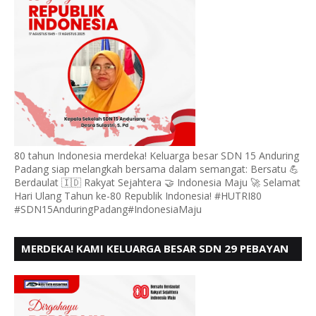
80 tahun Indonesia merdeka! Keluarga besar SDN 15 Anduring
Padang siap melangkah bersama dalam semangat: Bersatu 💪
Berdaulat 🇮🇩 Rakyat Sejahtera 🤝 Indonesia Maju 🚀 Selamat
Hari Ulang Tahun ke-80 Republik Indonesia! #HUTRI80
#SDN15AnduringPadang#IndonesiaMaju
MERDEKA! KAMI KELUARGA BESAR SDN 29 PEBAYAN
PENGGALANGAN PADANG, MENGUCAPKAN HUT RI
KE - 80