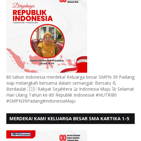
80 tahun Indonesia merdeka! Keluarga besar SMPN 39 Padang
siap melangkah bersama dalam semangat: Bersatu 💪
Berdaulat 🇮🇩 Rakyat Sejahtera 🤝 Indonesia Maju 🚀 Selamat
Hari Ulang Tahun ke-80 Republik Indonesia! #HUTRI80
#SMPN39Padang#IndonesiaMaju
MERDEKA! KAMI KELUARGA BESAR SMA KARTIKA 1-5
PADANG, MENGUCAPKAN HUT RI KE - 80, MOTO"
BERSATU BERD