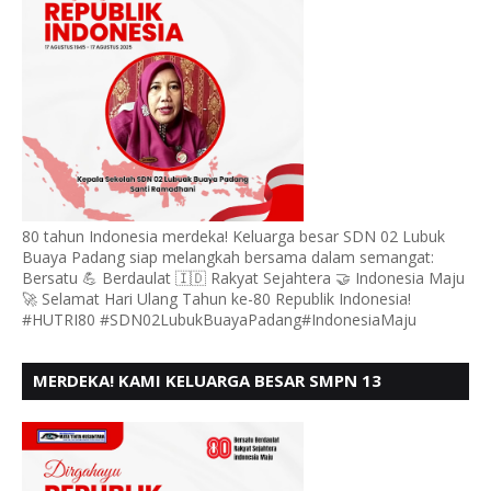
80 tahun Indonesia merdeka! Keluarga besar SDN 02 Lubuk
Buaya Padang siap melangkah bersama dalam semangat:
Bersatu 💪 Berdaulat 🇮🇩 Rakyat Sejahtera 🤝 Indonesia Maju
🚀 Selamat Hari Ulang Tahun ke-80 Republik Indonesia!
#HUTRI80 #SDN02LubukBuayaPadang#IndonesiaMaju
MERDEKA! KAMI KELUARGA BESAR SMPN 13
PADANG, MENGUCAPKAN HUT RI KE - 80