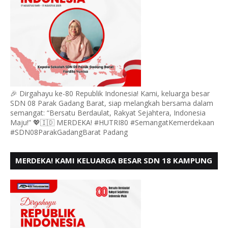
🎉 Dirgahayu ke-80 Republik Indonesia! Kami, keluarga besar
SDN 08 Parak Gadang Barat, siap melangkah bersama dalam
semangat: “Bersatu Berdaulat, Rakyat Sejahtera, Indonesia
Maju!” 💖🇮🇩 MERDEKA! #HUTRI80 #SemangatKemerdekaan
#SDN08ParakGadangBarat Padang
MERDEKA! KAMI KELUARGA BESAR SDN 18 KAMPUNG
DURIAN MENGUCAPKAN HUT RI KE - 80,