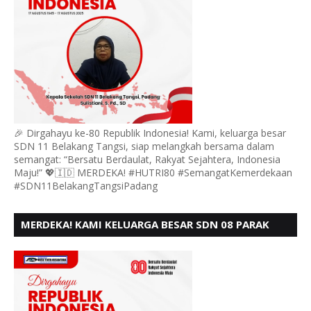
🎉 Dirgahayu ke-80 Republik Indonesia! Kami, keluarga besar
SDN 11 Belakang Tangsi, siap melangkah bersama dalam
semangat: “Bersatu Berdaulat, Rakyat Sejahtera, Indonesia
Maju!” 💖🇮🇩 MERDEKA! #HUTRI80 #SemangatKemerdekaan
#SDN11BelakangTangsiPadang
MERDEKA! KAMI KELUARGA BESAR SDN 08 PARAK
GADANG BARAT PADANG MENGUCAPKAN HUT RI KE
- 80,