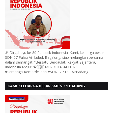
🎉 Dirgahayu ke-80 Republik Indonesia! Kami, keluarga besar
SDN 07 Pulau Air Lubuk Begalung, siap melangkah bersama
dalam semangat: “Bersatu Berdaulat, Rakyat Sejahtera,
Indonesia Maju!” 💖🇮🇩 MERDEKA! #HUTRI80
#SemangatKemerdekaan #SDN07Pulau AirPadang
KAMI KELUARGA BESAR SMPN 11 PADANG
MENGUCAPKAN HUT RI KE - 80, MOTO" BERSATU
BERDAULAT