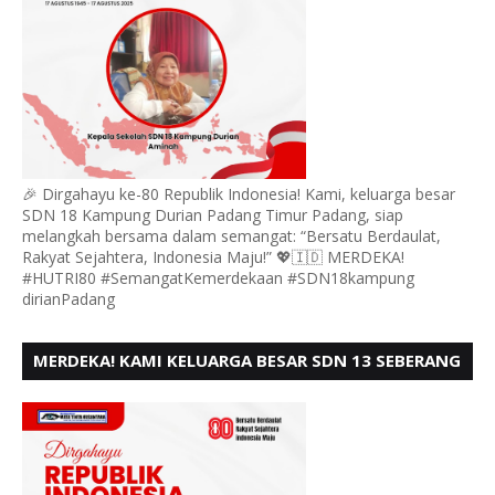
🎉 Dirgahayu ke-80 Republik Indonesia! Kami, keluarga besar
SDN 18 Kampung Durian Padang Timur Padang, siap
melangkah bersama dalam semangat: “Bersatu Berdaulat,
Rakyat Sejahtera, Indonesia Maju!” 💖🇮🇩 MERDEKA!
#HUTRI80 #SemangatKemerdekaan #SDN18kampung
dirianPadang
MERDEKA! KAMI KELUARGA BESAR SDN 13 SEBERANG
PADANG UTARA MENGUCAPKAN HUT RI KE - 80,