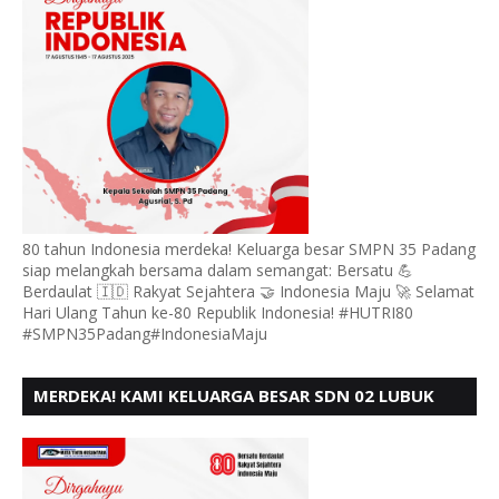
80 tahun Indonesia merdeka! Keluarga besar SMPN 35 Padang
siap melangkah bersama dalam semangat: Bersatu 💪
Berdaulat 🇮🇩 Rakyat Sejahtera 🤝 Indonesia Maju 🚀 Selamat
Hari Ulang Tahun ke-80 Republik Indonesia! #HUTRI80
#SMPN35Padang#IndonesiaMaju
MERDEKA! KAMI KELUARGA BESAR SDN 02 LUBUK
BUAYA KOTO TANGGAH PADANG, MENGUCAPKAN
HUT RI KE - 80,