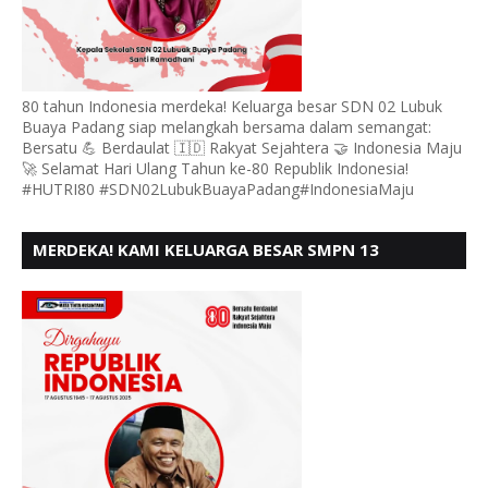
80 tahun Indonesia merdeka! Keluarga besar SDN 02 Lubuk
Buaya Padang siap melangkah bersama dalam semangat:
Bersatu 💪 Berdaulat 🇮🇩 Rakyat Sejahtera 🤝 Indonesia Maju
🚀 Selamat Hari Ulang Tahun ke-80 Republik Indonesia!
#HUTRI80 #SDN02LubukBuayaPadang#IndonesiaMaju
MERDEKA! KAMI KELUARGA BESAR SMPN 13
PADANG, MENGUCAPKAN HUT RI KE - 80