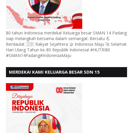
80 tahun Indonesia merdeka! Keluarga besar SMAN 14 Padang
siap melangkah bersama dalam semangat: Bersatu 💪
Berdaulat 🇮🇩 Rakyat Sejahtera 🤝 Indonesia Maju 🚀 Selamat
Hari Ulang Tahun ke-80 Republik Indonesia! #HUTRI80
#SMAN14Padang#IndonesiaMaju
MERDEKA! KAMI KELUARGA BESAR SDN 15
ANDURING PADANG, MENGUCAPKAN HUT RI KE - 80