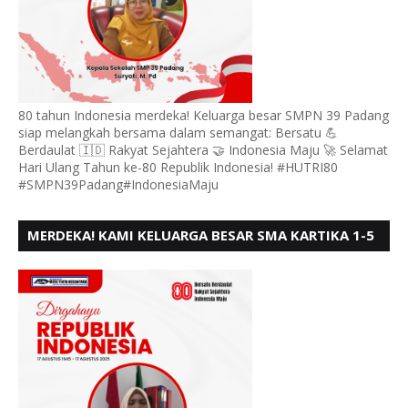
80 tahun Indonesia merdeka! Keluarga besar SMPN 39 Padang
siap melangkah bersama dalam semangat: Bersatu 💪
Berdaulat 🇮🇩 Rakyat Sejahtera 🤝 Indonesia Maju 🚀 Selamat
Hari Ulang Tahun ke-80 Republik Indonesia! #HUTRI80
#SMPN39Padang#IndonesiaMaju
MERDEKA! KAMI KELUARGA BESAR SMA KARTIKA 1-5
PADANG, MENGUCAPKAN HUT RI KE - 80, MOTO"
BERSATU BERD