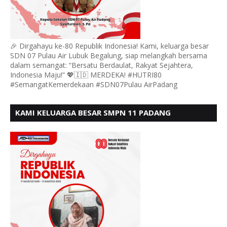
🎉 Dirgahayu ke-80 Republik Indonesia! Kami, keluarga besar
SDN 07 Pulau Air Lubuk Begalung, siap melangkah bersama
dalam semangat: “Bersatu Berdaulat, Rakyat Sejahtera,
Indonesia Maju!” 💖🇮🇩 MERDEKA! #HUTRI80
#SemangatKemerdekaan #SDN07Pulau AirPadang
KAMI KELUARGA BESAR SMPN 11 PADANG
MENGUCAPKAN HUT RI KE - 80, MOTO" BERSATU
BERDAULAT