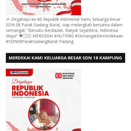
🎉 Dirgahayu ke-80 Republik Indonesia! Kami, keluarga besar
SDN 08 Parak Gadang Barat, siap melangkah bersama dalam
semangat: “Bersatu Berdaulat, Rakyat Sejahtera, Indonesia
Maju!” 💖🇮🇩 MERDEKA! #HUTRI80 #SemangatKemerdekaan
#SDN08ParakGadangBarat Padang
MERDEKA! KAMI KELUARGA BESAR SDN 18 KAMPUNG
DURIAN MENGUCAPKAN HUT RI KE - 80,