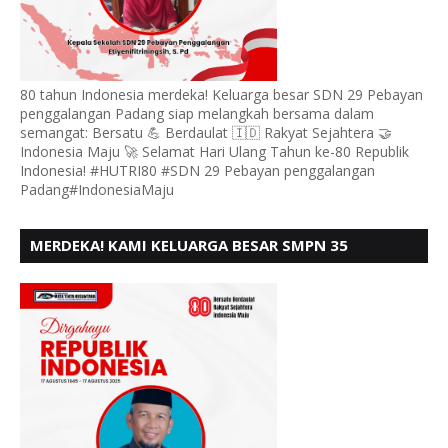
80 tahun Indonesia merdeka! Keluarga besar SDN 29 Pebayan
penggalangan Padang siap melangkah bersama dalam
semangat: Bersatu 💪 Berdaulat 🇮🇩 Rakyat Sejahtera 🤝
Indonesia Maju 🚀 Selamat Hari Ulang Tahun ke-80 Republik
Indonesia! #HUTRI80 #SDN 29 Pebayan penggalangan
Padang#IndonesiaMaju
MERDEKA! KAMI KELUARGA BESAR SMPN 35
PADANG, MENGUCAPKAN HUT RI KE - 80