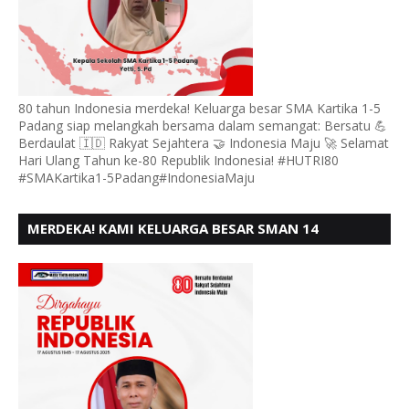
80 tahun Indonesia merdeka! Keluarga besar SMA Kartika 1-5
Padang siap melangkah bersama dalam semangat: Bersatu 💪
Berdaulat 🇮🇩 Rakyat Sejahtera 🤝 Indonesia Maju 🚀 Selamat
Hari Ulang Tahun ke-80 Republik Indonesia! #HUTRI80
#SMAKartika1-5Padang#IndonesiaMaju
MERDEKA! KAMI KELUARGA BESAR SMAN 14
PADANG, MENGUCAPKAN HUT RI KE - 80,