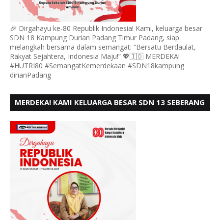
🎉 Dirgahayu ke-80 Republik Indonesia! Kami, keluarga besar
SDN 18 Kampung Durian Padang Timur Padang, siap
melangkah bersama dalam semangat: “Bersatu Berdaulat,
Rakyat Sejahtera, Indonesia Maju!” 💖🇮🇩 MERDEKA!
#HUTRI80 #SemangatKemerdekaan #SDN18kampung
dirianPadang
MERDEKA! KAMI KELUARGA BESAR SDN 13 SEBERANG
PADANG UTARA MENGUCAPKAN HUT RI KE - 80,