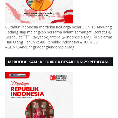
80 tahun Indonesia merdeka! Keluarga besar SDN 15 Anduring
Padang siap melangkah bersama dalam semangat: Bersatu 💪
Berdaulat 🇮🇩 Rakyat Sejahtera 🤝 Indonesia Maju 🚀 Selamat
Hari Ulang Tahun ke-80 Republik Indonesia! #HUTRI80
#SDN15AnduringPadang#IndonesiaMaju
MERDEKA! KAMI KELUARGA BESAR SDN 29 PEBAYAN
PENGGALANGAN PADANG, MENGUCAPKAN HUT RI
KE - 80