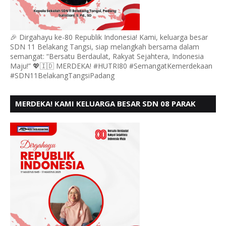
🎉 Dirgahayu ke-80 Republik Indonesia! Kami, keluarga besar
SDN 11 Belakang Tangsi, siap melangkah bersama dalam
semangat: “Bersatu Berdaulat, Rakyat Sejahtera, Indonesia
Maju!” 💖🇮🇩 MERDEKA! #HUTRI80 #SemangatKemerdekaan
#SDN11BelakangTangsiPadang
MERDEKA! KAMI KELUARGA BESAR SDN 08 PARAK
GADANG BARAT PADANG MENGUCAPKAN HUT RI KE
- 80,