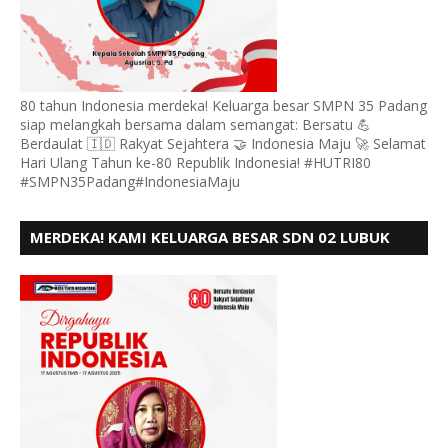
80 tahun Indonesia merdeka! Keluarga besar SMPN 35 Padang
siap melangkah bersama dalam semangat: Bersatu 💪
Berdaulat 🇮🇩 Rakyat Sejahtera 🤝 Indonesia Maju 🚀 Selamat
Hari Ulang Tahun ke-80 Republik Indonesia! #HUTRI80
#SMPN35Padang#IndonesiaMaju
MERDEKA! KAMI KELUARGA BESAR SDN 02 LUBUK
BUAYA KOTO TANGGAH PADANG, MENGUCAPKAN
HUT RI KE - 80,