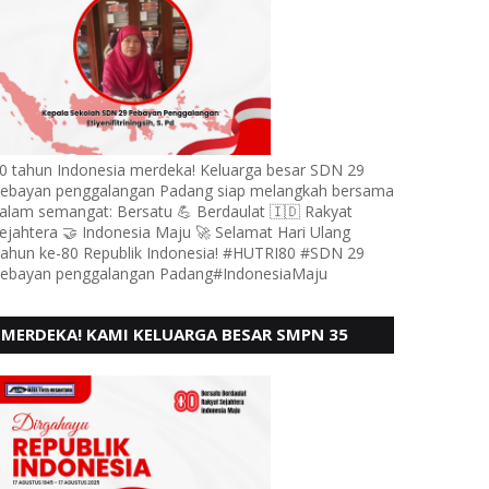
0 tahun Indonesia merdeka! Keluarga besar SDN 29
ebayan penggalangan Padang siap melangkah bersama
alam semangat: Bersatu 💪 Berdaulat 🇮🇩 Rakyat
ejahtera 🤝 Indonesia Maju 🚀 Selamat Hari Ulang
ahun ke-80 Republik Indonesia! #HUTRI80 #SDN 29
ebayan penggalangan Padang#IndonesiaMaju
MERDEKA! KAMI KELUARGA BESAR SMPN 35
PADANG, MENGUCAPKAN HUT RI KE - 80