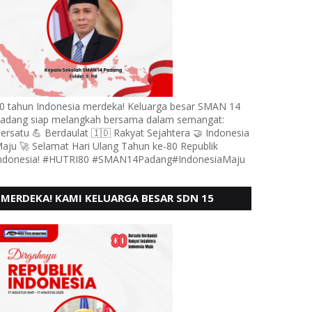
0 tahun Indonesia merdeka! Keluarga besar SMAN 14
adang siap melangkah bersama dalam semangat:
ersatu 💪 Berdaulat 🇮🇩 Rakyat Sejahtera 🤝 Indonesia
aju 🚀 Selamat Hari Ulang Tahun ke-80 Republik
ndonesia! #HUTRI80 #SMAN14Padang#IndonesiaMaju
MERDEKA! KAMI KELUARGA BESAR SDN 15
ANDURING PADANG, MENGUCAPKAN HUT RI KE
- 80