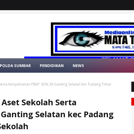
SELAMAT DATANG 
POLDA SUMBAR
PENDIDIKAN
NEWS
Serta Kenyamanan PBM" SDN 28 Ganting Selatan kec Padang Timur
Aset Sekolah Serta
Ganting Selatan kec Padang
Sekolah