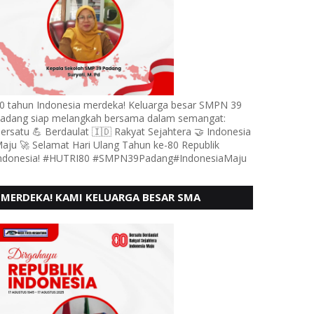
0 tahun Indonesia merdeka! Keluarga besar SMPN 39
adang siap melangkah bersama dalam semangat:
ersatu 💪 Berdaulat 🇮🇩 Rakyat Sejahtera 🤝 Indonesia
aju 🚀 Selamat Hari Ulang Tahun ke-80 Republik
ndonesia! #HUTRI80 #SMPN39Padang#IndonesiaMaju
MERDEKA! KAMI KELUARGA BESAR SMA
KARTIKA 1-5 PADANG, MENGUCAPKAN HUT RI
KE - 80, MOTO" BERSATU BERD