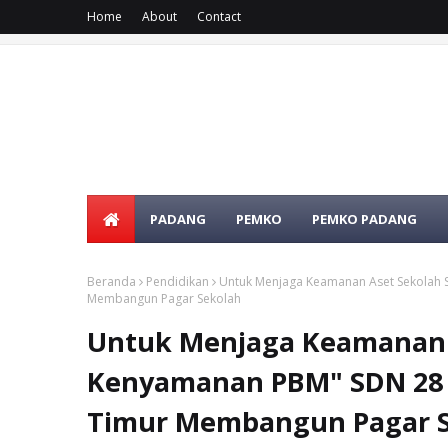
Home
About
Contact
PADANG
PEMKO
PEMKO PADANG
Beranda
Pendidikan
Untuk Menjaga Keamanan Aset Sekolah 
Membangun Pagar Sekolah
Untuk Menjaga Keamanan 
Kenyamanan PBM" SDN 28 
Timur Membangun Pagar 