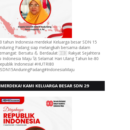
0 tahun Indonesia merdeka! Keluarga besar SDN 15
nduring Padang siap melangkah bersama dalam
emangat: Bersatu 💪 Berdaulat 🇮🇩 Rakyat Sejahtera
 Indonesia Maju 🚀 Selamat Hari Ulang Tahun ke-80
epublik Indonesia! #HUTRI80
SDN15AnduringPadang#IndonesiaMaju
MERDEKA! KAMI KELUARGA BESAR SDN 29
PEBAYAN PENGGALANGAN PADANG,
MENGUCAPKAN HUT RI KE - 80