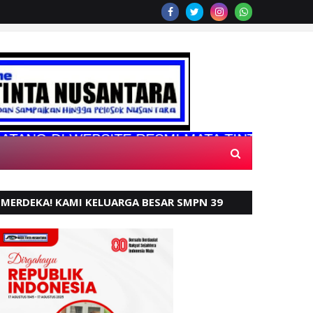
DI WEBSITE RESMI MATA TINTA NUSANTARA
MERDEKA! KAMI KELUARGA BESAR SMPN 39
PADANG, MENGUCAPKAN HUT RI KE - 80,