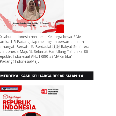
0 tahun Indonesia merdeka! Keluarga besar SMA
artika 1-5 Padang siap melangkah bersama dalam
emangat: Bersatu 💪 Berdaulat 🇮🇩 Rakyat Sejahtera
 Indonesia Maju 🚀 Selamat Hari Ulang Tahun ke-80
epublik Indonesia! #HUTRI80 #SMAKartika1-
Padang#IndonesiaMaju
MERDEKA! KAMI KELUARGA BESAR SMAN 14
PADANG, MENGUCAPKAN HUT RI KE - 80,