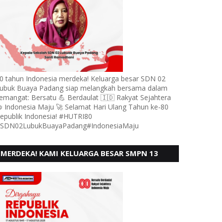
0 tahun Indonesia merdeka! Keluarga besar SDN 02
ubuk Buaya Padang siap melangkah bersama dalam
emangat: Bersatu 💪 Berdaulat 🇮🇩 Rakyat Sejahtera
 Indonesia Maju 🚀 Selamat Hari Ulang Tahun ke-80
epublik Indonesia! #HUTRI80
SDN02LubukBuayaPadang#IndonesiaMaju
MERDEKA! KAMI KELUARGA BESAR SMPN 13
PADANG, MENGUCAPKAN HUT RI KE - 80