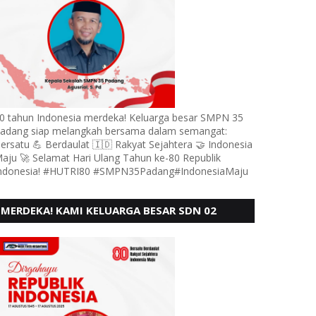
0 tahun Indonesia merdeka! Keluarga besar SMPN 35
adang siap melangkah bersama dalam semangat:
ersatu 💪 Berdaulat 🇮🇩 Rakyat Sejahtera 🤝 Indonesia
aju 🚀 Selamat Hari Ulang Tahun ke-80 Republik
ndonesia! #HUTRI80 #SMPN35Padang#IndonesiaMaju
MERDEKA! KAMI KELUARGA BESAR SDN 02
LUBUK BUAYA KOTO TANGGAH PADANG,
MENGUCAPKAN HUT RI KE - 80,