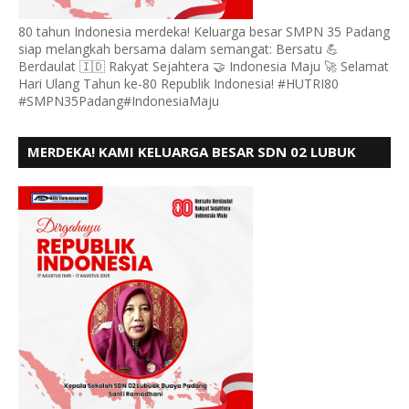
80 tahun Indonesia merdeka! Keluarga besar SMPN 35 Padang
siap melangkah bersama dalam semangat: Bersatu 💪
Berdaulat 🇮🇩 Rakyat Sejahtera 🤝 Indonesia Maju 🚀 Selamat
Hari Ulang Tahun ke-80 Republik Indonesia! #HUTRI80
#SMPN35Padang#IndonesiaMaju
MERDEKA! KAMI KELUARGA BESAR SDN 02 LUBUK
BUAYA KOTO TANGGAH PADANG, MENGUCAPKAN
HUT RI KE - 80,