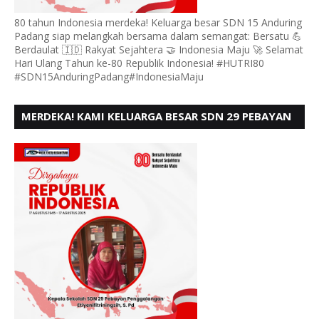
80 tahun Indonesia merdeka! Keluarga besar SDN 15 Anduring
Padang siap melangkah bersama dalam semangat: Bersatu 💪
Berdaulat 🇮🇩 Rakyat Sejahtera 🤝 Indonesia Maju 🚀 Selamat
Hari Ulang Tahun ke-80 Republik Indonesia! #HUTRI80
#SDN15AnduringPadang#IndonesiaMaju
MERDEKA! KAMI KELUARGA BESAR SDN 29 PEBAYAN
PENGGALANGAN PADANG, MENGUCAPKAN HUT RI
KE - 80