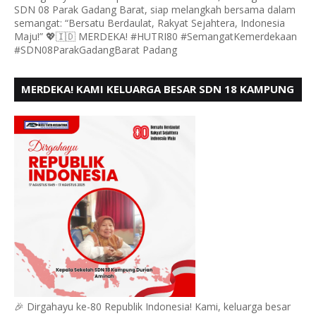
SDN 08 Parak Gadang Barat, siap melangkah bersama dalam
semangat: “Bersatu Berdaulat, Rakyat Sejahtera, Indonesia
Maju!” 💖🇮🇩 MERDEKA! #HUTRI80 #SemangatKemerdekaan
#SDN08ParakGadangBarat Padang
MERDEKA! KAMI KELUARGA BESAR SDN 18 KAMPUNG
DURIAN MENGUCAPKAN HUT RI KE - 80,
🎉 Dirgahayu ke-80 Republik Indonesia! Kami, keluarga besar