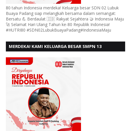
80 tahun Indonesia merdeka! Keluarga besar SDN 02 Lubuk
Buaya Padang siap melangkah bersama dalam semangat:
Bersatu 💪 Berdaulat 🇮🇩 Rakyat Sejahtera 🤝 Indonesia Maju
🚀 Selamat Hari Ulang Tahun ke-80 Republik Indonesia!
#HUTRI80 #SDN02LubukBuayaPadang#IndonesiaMaju
MERDEKA! KAMI KELUARGA BESAR SMPN 13
PADANG, MENGUCAPKAN HUT RI KE - 80