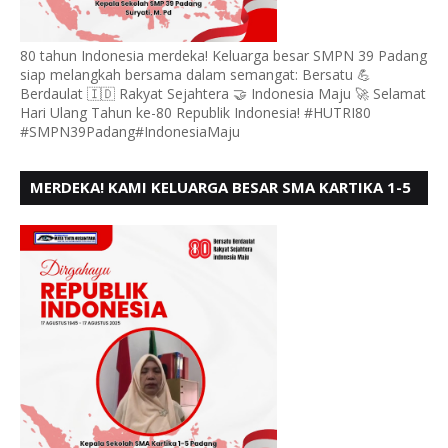
80 tahun Indonesia merdeka! Keluarga besar SMPN 39 Padang
siap melangkah bersama dalam semangat: Bersatu 💪
Berdaulat 🇮🇩 Rakyat Sejahtera 🤝 Indonesia Maju 🚀 Selamat
Hari Ulang Tahun ke-80 Republik Indonesia! #HUTRI80
#SMPN39Padang#IndonesiaMaju
MERDEKA! KAMI KELUARGA BESAR SMA KARTIKA 1-5
PADANG, MENGUCAPKAN HUT RI KE - 80, MOTO"
BERSATU BERD