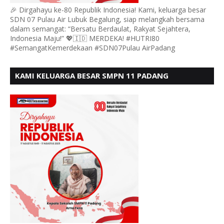
🎉 Dirgahayu ke-80 Republik Indonesia! Kami, keluarga besar
SDN 07 Pulau Air Lubuk Begalung, siap melangkah bersama
dalam semangat: “Bersatu Berdaulat, Rakyat Sejahtera,
Indonesia Maju!” 💖🇮🇩 MERDEKA! #HUTRI80
#SemangatKemerdekaan #SDN07Pulau AirPadang
KAMI KELUARGA BESAR SMPN 11 PADANG
MENGUCAPKAN HUT RI KE - 80, MOTO" BERSATU
BERDAULAT