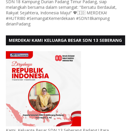
SDN 18 Kampung Durian Padang Timur Padang, siap
melangkah bersama dalam semangat: “Bersatu Berdaulat,
Rakyat Sejahtera, Indonesia Maju!” 💖🇮🇩 MERDEKA!
#HUTRI80 #SemangatKemerdekaan #SDN18kampung
dirianPadang
MERDEKA! KAMI KELUARGA BESAR SDN 13 SEBERANG
PADANG UTARA MENGUCAPKAN HUT RI KE - 80,
Kami, Keluarga Besar SDN 13 Seberang Padang Utara,