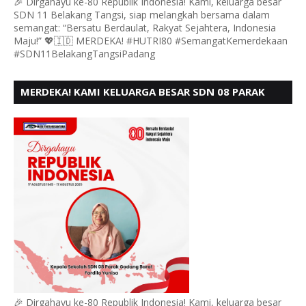
🎉 Dirgahayu ke-80 Republik Indonesia! Kami, keluarga besar
SDN 11 Belakang Tangsi, siap melangkah bersama dalam
semangat: “Bersatu Berdaulat, Rakyat Sejahtera, Indonesia
Maju!” 💖🇮🇩 MERDEKA! #HUTRI80 #SemangatKemerdekaan
#SDN11BelakangTangsiPadang
MERDEKA! KAMI KELUARGA BESAR SDN 08 PARAK
GADANG BARAT PADANG MENGUCAPKAN HUT RI KE
- 80,
🎉 Dirgahayu ke-80 Republik Indonesia! Kami, keluarga besar