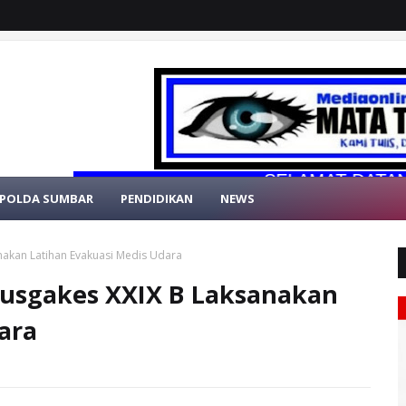
SELAMAT DATANG DI W
POLDA SUMBAR
PENDIDIKAN
NEWS
nakan Latihan Evakuasi Medis Udara
Susgakes XXIX B Laksanakan
ara