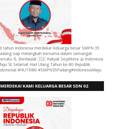
0 tahun Indonesia merdeka! Keluarga besar SMPN 35
adang siap melangkah bersama dalam semangat:
ersatu 💪 Berdaulat 🇮🇩 Rakyat Sejahtera 🤝 Indonesia
aju 🚀 Selamat Hari Ulang Tahun ke-80 Republik
ndonesia! #HUTRI80 #SMPN35Padang#IndonesiaMaju
MERDEKA! KAMI KELUARGA BESAR SDN 02
LUBUK BUAYA KOTO TANGGAH PADANG,
MENGUCAPKAN HUT RI KE - 80,