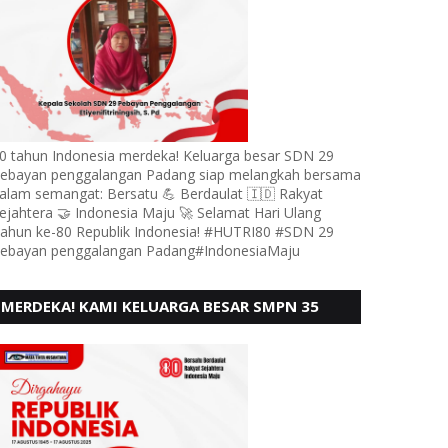
0 tahun Indonesia merdeka! Keluarga besar SDN 29
ebayan penggalangan Padang siap melangkah bersama
alam semangat: Bersatu 💪 Berdaulat 🇮🇩 Rakyat
ejahtera 🤝 Indonesia Maju 🚀 Selamat Hari Ulang
ahun ke-80 Republik Indonesia! #HUTRI80 #SDN 29
ebayan penggalangan Padang#IndonesiaMaju
MERDEKA! KAMI KELUARGA BESAR SMPN 35
PADANG, MENGUCAPKAN HUT RI KE - 80