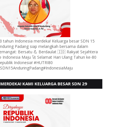
0 tahun Indonesia merdeka! Keluarga besar SDN 15
nduring Padang siap melangkah bersama dalam
emangat: Bersatu 💪 Berdaulat 🇮🇩 Rakyat Sejahtera
 Indonesia Maju 🚀 Selamat Hari Ulang Tahun ke-80
epublik Indonesia! #HUTRI80
SDN15AnduringPadang#IndonesiaMaju
MERDEKA! KAMI KELUARGA BESAR SDN 29
PEBAYAN PENGGALANGAN PADANG,
MENGUCAPKAN HUT RI KE - 80