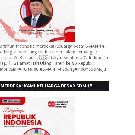
0 tahun Indonesia merdeka! Keluarga besar SMAN 14
adang siap melangkah bersama dalam semangat:
ersatu 💪 Berdaulat 🇮🇩 Rakyat Sejahtera 🤝 Indonesia
aju 🚀 Selamat Hari Ulang Tahun ke-80 Republik
ndonesia! #HUTRI80 #SMAN14Padang#IndonesiaMaju
MERDEKA! KAMI KELUARGA BESAR SDN 15
ANDURING PADANG, MENGUCAPKAN HUT RI KE
- 80