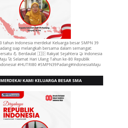
0 tahun Indonesia merdeka! Keluarga besar SMPN 39
adang siap melangkah bersama dalam semangat:
ersatu 💪 Berdaulat 🇮🇩 Rakyat Sejahtera 🤝 Indonesia
aju 🚀 Selamat Hari Ulang Tahun ke-80 Republik
ndonesia! #HUTRI80 #SMPN39Padang#IndonesiaMaju
MERDEKA! KAMI KELUARGA BESAR SMA
KARTIKA 1-5 PADANG, MENGUCAPKAN HUT RI
KE - 80, MOTO" BERSATU BERD