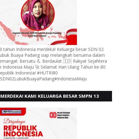
0 tahun Indonesia merdeka! Keluarga besar SDN 02
ubuk Buaya Padang siap melangkah bersama dalam
emangat: Bersatu 💪 Berdaulat 🇮🇩 Rakyat Sejahtera
 Indonesia Maju 🚀 Selamat Hari Ulang Tahun ke-80
epublik Indonesia! #HUTRI80
SDN02LubukBuayaPadang#IndonesiaMaju
MERDEKA! KAMI KELUARGA BESAR SMPN 13
PADANG, MENGUCAPKAN HUT RI KE - 80