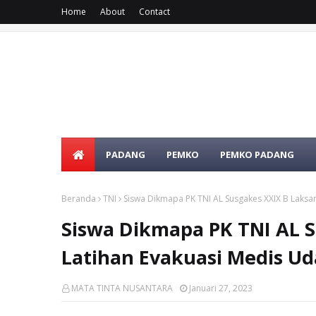
Home
About
Contact
PADANG
PEMKO
PEMKO PADANG
Beranda
TNI
Siswa Dikmapa PK TNI AL Susgakes XXIX B Laksa
Siswa Dikmapa PK TNI AL 
Latihan Evakuasi Medis Ud
MATA TINTA NUSANTARA
Januari 27, 2023