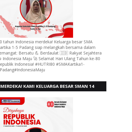
0 tahun Indonesia merdeka! Keluarga besar SMA
artika 1-5 Padang siap melangkah bersama dalam
emangat: Bersatu 💪 Berdaulat 🇮🇩 Rakyat Sejahtera
 Indonesia Maju 🚀 Selamat Hari Ulang Tahun ke-80
epublik Indonesia! #HUTRI80 #SMAKartika1-
Padang#IndonesiaMaju
MERDEKA! KAMI KELUARGA BESAR SMAN 14
PADANG, MENGUCAPKAN HUT RI KE - 80,