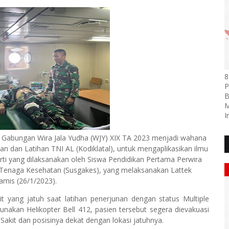
8
P
B
M
I
an Gabungan Wira Jala Yudha (WJY) XIX TA 2023 menjadi wahana
 dan Latihan TNI AL (Kodiklatal), untuk mengaplikasikan ilmu
rti yang dilaksanakan oleh Siswa Pendidikan Pertama Perwira
s Tenaga Kesehatan (Susgakes), yang melaksanakan Lattek
amis (26/1/2023).
t yang jatuh saat latihan penerjunan dengan status Multiple
unakan Helikopter Bell 412, pasien tersebut segera dievakuasi
akit dan posisinya dekat dengan lokasi jatuhnya.