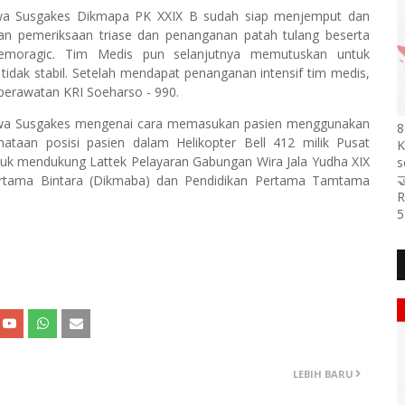
iswa Susgakes Dikmapa PK XXIX B sudah siap menjemput dan
n pemeriksaan triase dan penanganan patah tulang beserta
emoragic. Tim Medis pun selanjutnya memutuskan untuk
tidak stabil. Setelah mendapat penanganan intensif tim medis,
 perawatan KRI Soeharso - 990.
Siswa Susgakes mengenai cara memasukan pasien menggunakan
8
ataan posisi pasien dalam Helikopter Bell 412 milik Pusat
K
uk mendukung Lattek Pelayaran Gabungan Wira Jala Yudha XIX
s

Pertama Bintara (Dikmaba) dan Pendidikan Pertama Tamtama
R
5
LEBIH BARU