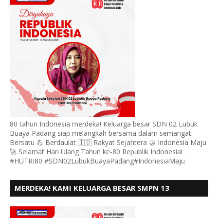
HUT RI KE - 80,
80 tahun Indonesia merdeka! Keluarga besar SDN 02 Lubuk
Buaya Padang siap melangkah bersama dalam semangat:
Bersatu 💪 Berdaulat 🇮🇩 Rakyat Sejahtera 🤝 Indonesia Maju
🚀 Selamat Hari Ulang Tahun ke-80 Republik Indonesia!
#HUTRI80 #SDN02LubukBuayaPadang#IndonesiaMaju
MERDEKA! KAMI KELUARGA BESAR SMPN 13
PADANG, MENGUCAPKAN HUT RI KE - 80