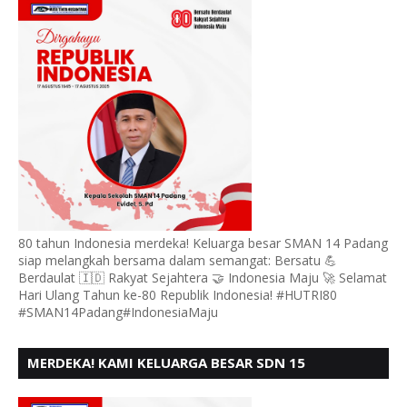
80 tahun Indonesia merdeka! Keluarga besar SMAN 14 Padang
siap melangkah bersama dalam semangat: Bersatu 💪
Berdaulat 🇮🇩 Rakyat Sejahtera 🤝 Indonesia Maju 🚀 Selamat
Hari Ulang Tahun ke-80 Republik Indonesia! #HUTRI80
#SMAN14Padang#IndonesiaMaju
MERDEKA! KAMI KELUARGA BESAR SDN 15
ANDURING PADANG, MENGUCAPKAN HUT RI KE - 80