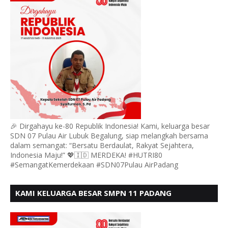
🎉 Dirgahayu ke-80 Republik Indonesia! Kami, keluarga besar
SDN 07 Pulau Air Lubuk Begalung, siap melangkah bersama
dalam semangat: “Bersatu Berdaulat, Rakyat Sejahtera,
Indonesia Maju!” 💖🇮🇩 MERDEKA! #HUTRI80
#SemangatKemerdekaan #SDN07Pulau AirPadang
KAMI KELUARGA BESAR SMPN 11 PADANG
MENGUCAPKAN HUT RI KE - 80, MOTO" BERSATU
BERDAULAT