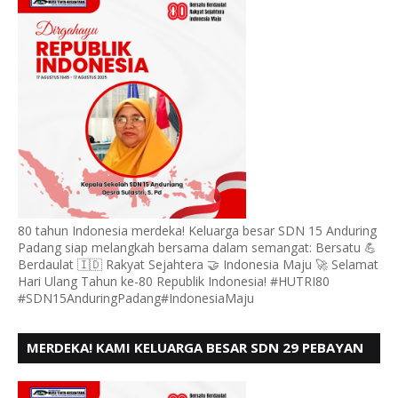
80 tahun Indonesia merdeka! Keluarga besar SDN 15 Anduring
Padang siap melangkah bersama dalam semangat: Bersatu 💪
Berdaulat 🇮🇩 Rakyat Sejahtera 🤝 Indonesia Maju 🚀 Selamat
Hari Ulang Tahun ke-80 Republik Indonesia! #HUTRI80
#SDN15AnduringPadang#IndonesiaMaju
MERDEKA! KAMI KELUARGA BESAR SDN 29 PEBAYAN
PENGGALANGAN PADANG, MENGUCAPKAN HUT RI