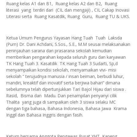
Ruang kelas A1 dan B1, Ruang kelas A2 dan B2, Ruang
literasi yang terdiri dari (CIL dan mengaji) , CIL Cakap Inovasi
Literasi serta Ruang Kasatdik, Ruang Guru, Ruang TU & UKS.
Ketua Umum Pengurus Yayasan Hang Tuah Tuah Laksda
(Purn) Dr. Dani Achdani, S.Sos., S.E., M.M seusai melaksanakan
peninjauhan sarana dan prasarana sekolah kemudian
memberikan pengarahan kepada seluruh guru dan karyawan
TK Hang Tuah 3. Kasatdik TK Hang Tuah 3 Sudarti, Sp,d
menyampaikan kondisi sekolah, menyamaikan vivi- misi
sekolah “ terujudnya manusia / insan beiman, berbudi luhur,
mandiri, kreaktif dan inovatif serta berjiwa bahari” dimana
sebelumnya telah dipertunjukkan Tari Bajol Hijau dari siswa .
Rasid, Bisma dan Madu. Dan penampilan penyanyi cilik
Thalita yang juga di sampaikan oleh 3 siswa selaku MC
dengan tiga bahasa, Bahasa Indonesia, Bahasa Jawa Krama
Inggil dan Bahasa Inggris dengan fasih.
Ketum bersama Anggota Pengawas Pusat YHT, Kapeng