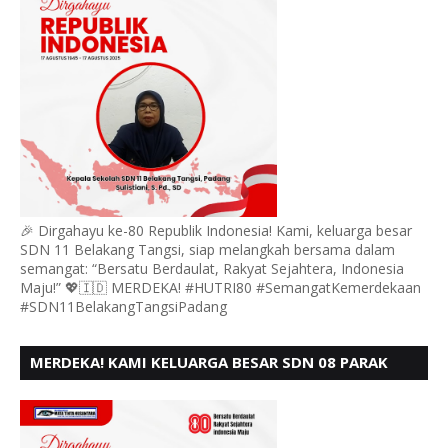
🎉 Dirgahayu ke-80 Republik Indonesia! Kami, keluarga besar
SDN 11 Belakang Tangsi, siap melangkah bersama dalam
semangat: “Bersatu Berdaulat, Rakyat Sejahtera, Indonesia
Maju!” 💖🇮🇩 MERDEKA! #HUTRI80 #SemangatKemerdekaan
#SDN11BelakangTangsiPadang
MERDEKA! KAMI KELUARGA BESAR SDN 08 PARAK
GADANG BARAT PADANG MENGUCAPKAN HUT RI KE
- 80,