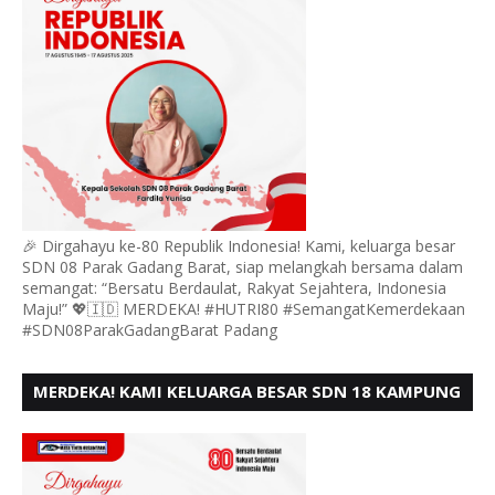
🎉 Dirgahayu ke-80 Republik Indonesia! Kami, keluarga besar
SDN 08 Parak Gadang Barat, siap melangkah bersama dalam
semangat: “Bersatu Berdaulat, Rakyat Sejahtera, Indonesia
Maju!” 💖🇮🇩 MERDEKA! #HUTRI80 #SemangatKemerdekaan
#SDN08ParakGadangBarat Padang
MERDEKA! KAMI KELUARGA BESAR SDN 18 KAMPUNG
DURIAN MENGUCAPKAN HUT RI KE - 80,