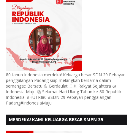
KE - 80
80 tahun Indonesia merdeka! Keluarga besar SDN 29 Pebayan
penggalangan Padang siap melangkah bersama dalam
semangat: Bersatu 💪 Berdaulat 🇮🇩 Rakyat Sejahtera 🤝
Indonesia Maju 🚀 Selamat Hari Ulang Tahun ke-80 Republik
Indonesia! #HUTRI80 #SDN 29 Pebayan penggalangan
Padang#IndonesiaMaju
MERDEKA! KAMI KELUARGA BESAR SMPN 35
PADANG, MENGUCAPKAN HUT RI KE - 80