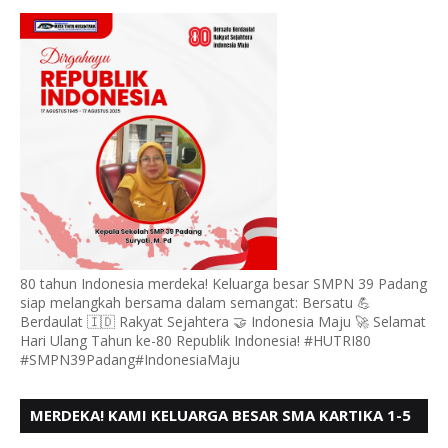
PADANG, MENGUCAPKAN HUT RI KE - 80,
80 tahun Indonesia merdeka! Keluarga besar SMPN 39 Padang
siap melangkah bersama dalam semangat: Bersatu 💪
Berdaulat 🇮🇩 Rakyat Sejahtera 🤝 Indonesia Maju 🚀 Selamat
Hari Ulang Tahun ke-80 Republik Indonesia! #HUTRI80
#SMPN39Padang#IndonesiaMaju
MERDEKA! KAMI KELUARGA BESAR SMA KARTIKA 1-5
PADANG, MENGUCAPKAN HUT RI KE - 80, MOTO"