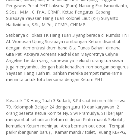
Pengawas Pusat YHT Laksma (Purn) Nanang Eko Ismurdianto,
S.Sos., M.M., C. Fr.A., CRMP, Ketua Pengurus Cabang
Surabaya Yayasan Hang Tuah Kolonel Laut (KH) Suryanto
Hadiwidodo, S.Si., M.Pd., CTMP., CHRMP.
Setibanya di lokasi TK Hang Tuah 3 yang berada di Rumdis TNI
AL Wonosari Ujung Surabaya rombongan Ketum disambut
dengan demontrasi drum band Gita Tunas Bahari dimana
Gita Pati Azkayra Adreena Rachel dan Mayoretnya Celyne
Angeline Lie dan yang istimewanya seluruh orang tua siswa
juga menyambut dengan baik kehadiran rombongan pengurus
Yayasan Hang Tuah ini, bahkan mereka sempat rame-rame
meminta untuk foto bersama dengan Ketum YHT.
Kasatdik TK Hang Tuah 3 Sudarti, S.Pd saat ini memiliki siswa
79, Kelompok Belajar 24 dengan guru 10 dan karyawan 2
orang beserta Ketua Komite Ny. Siwi Pramudya, SH berjajar
menyambut kehadiran Ketum di depan Pintu masuk Sekolah,
kemudian Ketum meninjau Area bermain out door, Tempat
parkir (bangunan baru) , Kamar mandi / toilet, Ruang KB/PG,