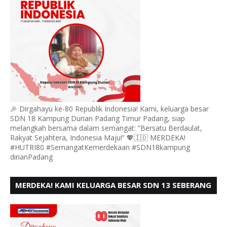
🎉 Dirgahayu ke-80 Republik Indonesia! Kami, keluarga besar
SDN 18 Kampung Durian Padang Timur Padang, siap
melangkah bersama dalam semangat: “Bersatu Berdaulat,
Rakyat Sejahtera, Indonesia Maju!” 💖🇮🇩 MERDEKA!
#HUTRI80 #SemangatKemerdekaan #SDN18kampung
dirianPadang
MERDEKA! KAMI KELUARGA BESAR SDN 13 SEBERANG
PADANG UTARA MENGUCAPKAN HUT RI KE - 80,