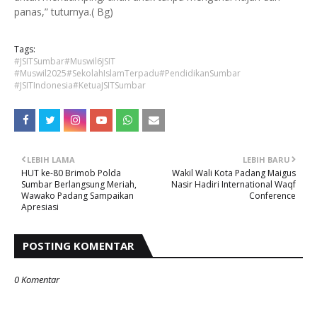
panas,” tuturnya.( Bg)
Tags:
#JSITSumbar#Muswil6JSIT
#Muswil2025#SekolahIslamTerpadu#PendidikanSumbar
#JSITIndonesia#KetuaJSITSumbar
LEBIH LAMA
LEBIH BARU
HUT ke-80 Brimob Polda
Wakil Wali Kota Padang Maigus
Sumbar Berlangsung Meriah,
Nasir Hadiri International Waqf
Wawako Padang Sampaikan
Conference
Apresiasi
POSTING KOMENTAR
0 Komentar