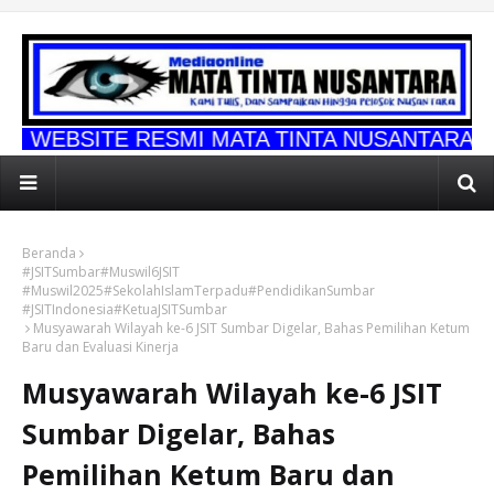
 RESMI MATA TINTA NUSANTARA
Beranda
#JSITSumbar#Muswil6JSIT
#Muswil2025#SekolahIslamTerpadu#PendidikanSumbar
#JSITIndonesia#KetuaJSITSumbar
Musyawarah Wilayah ke-6 JSIT Sumbar Digelar, Bahas Pemilihan Ketum
Baru dan Evaluasi Kinerja
Musyawarah Wilayah ke-6 JSIT
Sumbar Digelar, Bahas
Pemilihan Ketum Baru dan