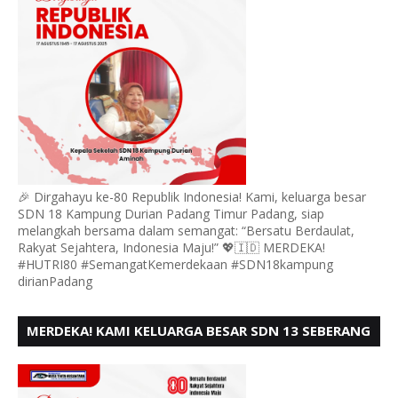
🎉 Dirgahayu ke-80 Republik Indonesia! Kami, keluarga besar
SDN 18 Kampung Durian Padang Timur Padang, siap
melangkah bersama dalam semangat: “Bersatu Berdaulat,
Rakyat Sejahtera, Indonesia Maju!” 💖🇮🇩 MERDEKA!
#HUTRI80 #SemangatKemerdekaan #SDN18kampung
dirianPadang
MERDEKA! KAMI KELUARGA BESAR SDN 13 SEBERANG
PADANG UTARA MENGUCAPKAN HUT RI KE - 80,