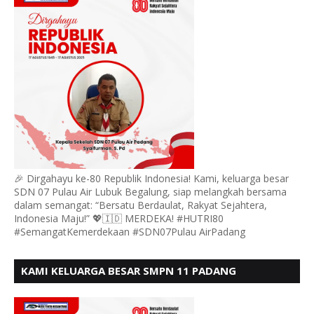
🎉 Dirgahayu ke-80 Republik Indonesia! Kami, keluarga besar
SDN 07 Pulau Air Lubuk Begalung, siap melangkah bersama
dalam semangat: “Bersatu Berdaulat, Rakyat Sejahtera,
Indonesia Maju!” 💖🇮🇩 MERDEKA! #HUTRI80
#SemangatKemerdekaan #SDN07Pulau AirPadang
KAMI KELUARGA BESAR SMPN 11 PADANG
MENGUCAPKAN HUT RI KE - 80, MOTO" BERSATU