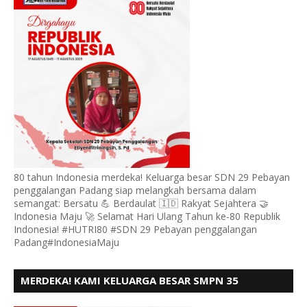
KE - 80
80 tahun Indonesia merdeka! Keluarga besar SDN 29 Pebayan
penggalangan Padang siap melangkah bersama dalam
semangat: Bersatu 💪 Berdaulat 🇮🇩 Rakyat Sejahtera 🤝
Indonesia Maju 🚀 Selamat Hari Ulang Tahun ke-80 Republik
Indonesia! #HUTRI80 #SDN 29 Pebayan penggalangan
Padang#IndonesiaMaju
MERDEKA! KAMI KELUARGA BESAR SMPN 35
PADANG, MENGUCAPKAN HUT RI KE - 80