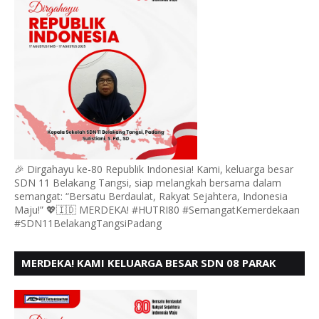
🎉 Dirgahayu ke-80 Republik Indonesia! Kami, keluarga besar
SDN 11 Belakang Tangsi, siap melangkah bersama dalam
semangat: “Bersatu Berdaulat, Rakyat Sejahtera, Indonesia
Maju!” 💖🇮🇩 MERDEKA! #HUTRI80 #SemangatKemerdekaan
#SDN11BelakangTangsiPadang
MERDEKA! KAMI KELUARGA BESAR SDN 08 PARAK
GADANG BARAT PADANG MENGUCAPKAN HUT RI KE
- 80,