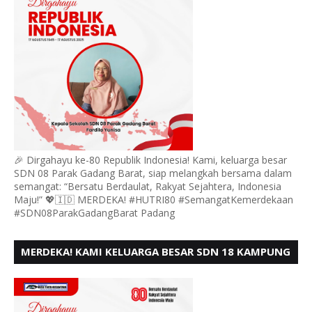
🎉 Dirgahayu ke-80 Republik Indonesia! Kami, keluarga besar
SDN 08 Parak Gadang Barat, siap melangkah bersama dalam
semangat: “Bersatu Berdaulat, Rakyat Sejahtera, Indonesia
Maju!” 💖🇮🇩 MERDEKA! #HUTRI80 #SemangatKemerdekaan
#SDN08ParakGadangBarat Padang
MERDEKA! KAMI KELUARGA BESAR SDN 18 KAMPUNG
DURIAN MENGUCAPKAN HUT RI KE - 80,