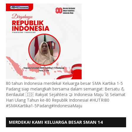
PADANG, MENGUCAPKAN HUT RI KE - 80, MOTO"
BERSATU BERD
80 tahun Indonesia merdeka! Keluarga besar SMA Kartika 1-5
Padang siap melangkah bersama dalam semangat: Bersatu 💪
Berdaulat 🇮🇩 Rakyat Sejahtera 🤝 Indonesia Maju 🚀 Selamat
Hari Ulang Tahun ke-80 Republik Indonesia! #HUTRI80
#SMAKartika1-5Padang#IndonesiaMaju
MERDEKA! KAMI KELUARGA BESAR SMAN 14
PADANG, MENGUCAPKAN HUT RI KE - 80,