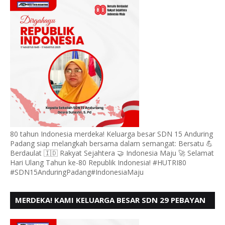
80 tahun Indonesia merdeka! Keluarga besar SDN 15 Anduring
Padang siap melangkah bersama dalam semangat: Bersatu 💪
Berdaulat 🇮🇩 Rakyat Sejahtera 🤝 Indonesia Maju 🚀 Selamat
Hari Ulang Tahun ke-80 Republik Indonesia! #HUTRI80
#SDN15AnduringPadang#IndonesiaMaju
MERDEKA! KAMI KELUARGA BESAR SDN 29 PEBAYAN
PENGGALANGAN PADANG, MENGUCAPKAN HUT RI