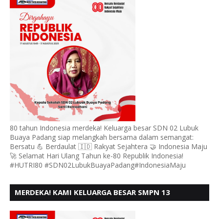
HUT RI KE - 80,
80 tahun Indonesia merdeka! Keluarga besar SDN 02 Lubuk
Buaya Padang siap melangkah bersama dalam semangat:
Bersatu 💪 Berdaulat 🇮🇩 Rakyat Sejahtera 🤝 Indonesia Maju
🚀 Selamat Hari Ulang Tahun ke-80 Republik Indonesia!
#HUTRI80 #SDN02LubukBuayaPadang#IndonesiaMaju
MERDEKA! KAMI KELUARGA BESAR SMPN 13
PADANG, MENGUCAPKAN HUT RI KE - 80