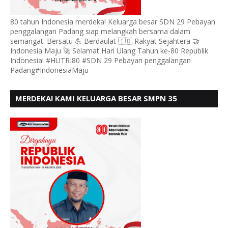
80 tahun Indonesia merdeka! Keluarga besar SDN 29 Pebayan
penggalangan Padang siap melangkah bersama dalam
semangat: Bersatu 💪 Berdaulat 🇮🇩 Rakyat Sejahtera 🤝
Indonesia Maju 🚀 Selamat Hari Ulang Tahun ke-80 Republik
Indonesia! #HUTRI80 #SDN 29 Pebayan penggalangan
Padang#IndonesiaMaju
MERDEKA! KAMI KELUARGA BESAR SMPN 35
PADANG, MENGUCAPKAN HUT RI KE - 80