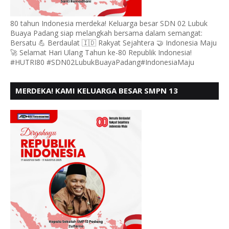
80 tahun Indonesia merdeka! Keluarga besar SDN 02 Lubuk
Buaya Padang siap melangkah bersama dalam semangat:
Bersatu 💪 Berdaulat 🇮🇩 Rakyat Sejahtera 🤝 Indonesia Maju
🚀 Selamat Hari Ulang Tahun ke-80 Republik Indonesia!
#HUTRI80 #SDN02LubukBuayaPadang#IndonesiaMaju
MERDEKA! KAMI KELUARGA BESAR SMPN 13
PADANG, MENGUCAPKAN HUT RI KE - 80