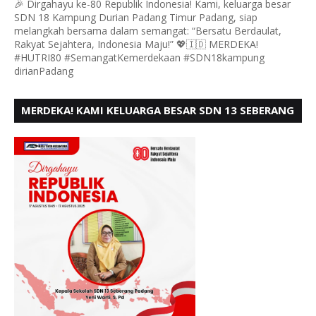
🎉 Dirgahayu ke-80 Republik Indonesia! Kami, keluarga besar
SDN 18 Kampung Durian Padang Timur Padang, siap
melangkah bersama dalam semangat: “Bersatu Berdaulat,
Rakyat Sejahtera, Indonesia Maju!” 💖🇮🇩 MERDEKA!
#HUTRI80 #SemangatKemerdekaan #SDN18kampung
dirianPadang
MERDEKA! KAMI KELUARGA BESAR SDN 13 SEBERANG
PADANG UTARA MENGUCAPKAN HUT RI KE - 80,