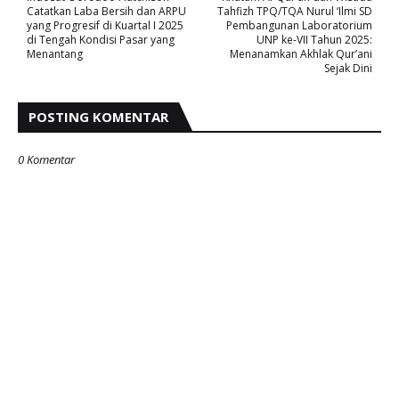
Catatkan Laba Bersih dan ARPU
Tahfizh TPQ/TQA Nurul ‘Ilmi SD
yang Progresif di Kuartal I 2025
Pembangunan Laboratorium
di Tengah Kondisi Pasar yang
UNP ke-VII Tahun 2025:
Menantang
Menanamkan Akhlak Qur’ani
Sejak Dini
POSTING KOMENTAR
0 Komentar