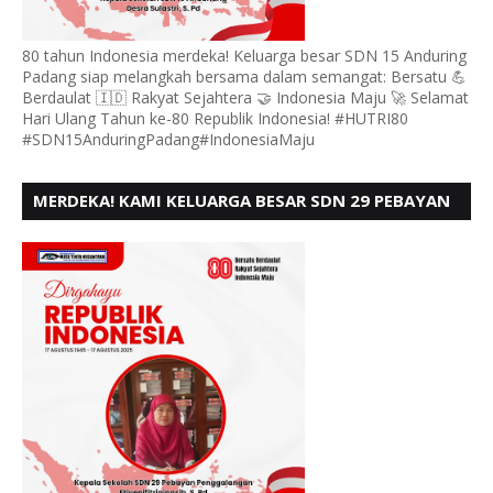
80 tahun Indonesia merdeka! Keluarga besar SDN 15 Anduring
Padang siap melangkah bersama dalam semangat: Bersatu 💪
Berdaulat 🇮🇩 Rakyat Sejahtera 🤝 Indonesia Maju 🚀 Selamat
Hari Ulang Tahun ke-80 Republik Indonesia! #HUTRI80
#SDN15AnduringPadang#IndonesiaMaju
MERDEKA! KAMI KELUARGA BESAR SDN 29 PEBAYAN
PENGGALANGAN PADANG, MENGUCAPKAN HUT RI
KE - 80