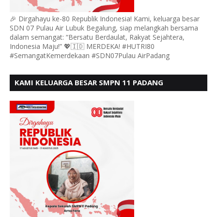
🎉 Dirgahayu ke-80 Republik Indonesia! Kami, keluarga besar
SDN 07 Pulau Air Lubuk Begalung, siap melangkah bersama
dalam semangat: “Bersatu Berdaulat, Rakyat Sejahtera,
Indonesia Maju!” 💖🇮🇩 MERDEKA! #HUTRI80
#SemangatKemerdekaan #SDN07Pulau AirPadang
KAMI KELUARGA BESAR SMPN 11 PADANG
MENGUCAPKAN HUT RI KE - 80, MOTO" BERSATU
BERDAULAT