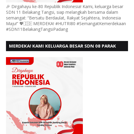
🎉 Dirgahayu ke-80 Republik Indonesia! Kami, keluarga besar
SDN 11 Belakang Tangsi, siap melangkah bersama dalam
semangat: “Bersatu Berdaulat, Rakyat Sejahtera, Indonesia
Maju!” 💖🇮🇩 MERDEKA! #HUTRI80 #SemangatKemerdekaan
#SDN11BelakangTangsiPadang
MERDEKA! KAMI KELUARGA BESAR SDN 08 PARAK
GADANG BARAT PADANG MENGUCAPKAN HUT RI KE
- 80,