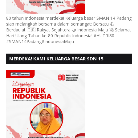
80 tahun Indonesia merdeka! Keluarga besar SMAN 14 Padang
siap melangkah bersama dalam semangat: Bersatu 💪
Berdaulat 🇮🇩 Rakyat Sejahtera 🤝 Indonesia Maju 🚀 Selamat
Hari Ulang Tahun ke-80 Republik Indonesia! #HUTRI80
#SMAN14Padang#IndonesiaMaju
MERDEKA! KAMI KELUARGA BESAR SDN 15
ANDURING PADANG, MENGUCAPKAN HUT RI KE - 80