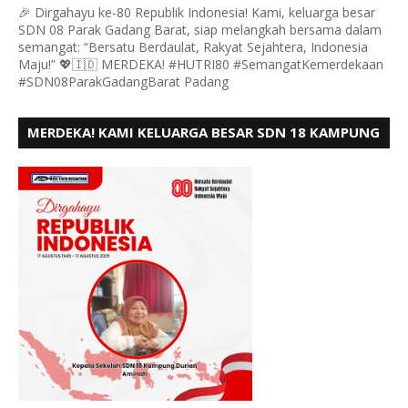
🎉 Dirgahayu ke-80 Republik Indonesia! Kami, keluarga besar
SDN 08 Parak Gadang Barat, siap melangkah bersama dalam
semangat: “Bersatu Berdaulat, Rakyat Sejahtera, Indonesia
Maju!” 💖🇮🇩 MERDEKA! #HUTRI80 #SemangatKemerdekaan
#SDN08ParakGadangBarat Padang
MERDEKA! KAMI KELUARGA BESAR SDN 18 KAMPUNG
DURIAN MENGUCAPKAN HUT RI KE - 80,