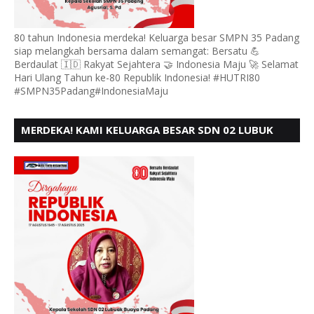
80 tahun Indonesia merdeka! Keluarga besar SMPN 35 Padang
siap melangkah bersama dalam semangat: Bersatu 💪
Berdaulat 🇮🇩 Rakyat Sejahtera 🤝 Indonesia Maju 🚀 Selamat
Hari Ulang Tahun ke-80 Republik Indonesia! #HUTRI80
#SMPN35Padang#IndonesiaMaju
MERDEKA! KAMI KELUARGA BESAR SDN 02 LUBUK
BUAYA KOTO TANGGAH PADANG, MENGUCAPKAN
HUT RI KE - 80,