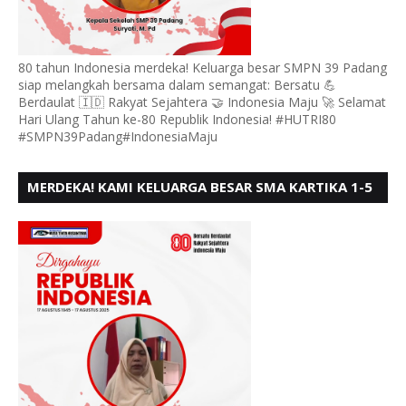
80 tahun Indonesia merdeka! Keluarga besar SMPN 39 Padang
siap melangkah bersama dalam semangat: Bersatu 💪
Berdaulat 🇮🇩 Rakyat Sejahtera 🤝 Indonesia Maju 🚀 Selamat
Hari Ulang Tahun ke-80 Republik Indonesia! #HUTRI80
#SMPN39Padang#IndonesiaMaju
MERDEKA! KAMI KELUARGA BESAR SMA KARTIKA 1-5
PADANG, MENGUCAPKAN HUT RI KE - 80, MOTO"
BERSATU BERD